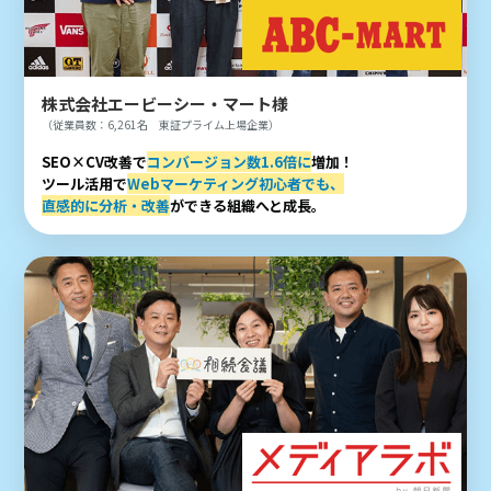
株式会社エービーシー・マート様
（従業員数：6,261名 東証プライム上場企業）
SEO×CV改善で
コンバージョン数1.6倍に
増加！
ツール活用で
Webマーケティング初心者でも、
直感的に分析・改善
ができる組織へと成長。