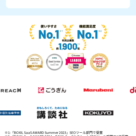
※1:「BOXIL SaaS AWARD Summer 2023」SEOツール部門で受賞