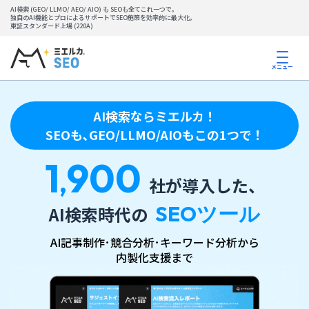
AI検索 (GEO/ LLMO/ AEO/ AIO) も SEOも全てこれ一つで。
独自のAI機能とプロによるサポートでSEO施策を効率的に最大化。
東証スタンダード上場 (220A)
メニュー
AI検索ならミエルカ！
SEOも､GEO/LLMO/AIOもこの1つで！
1
900
,
社が導入した、
SEOツール
AI検索時代の
AI記事制作･競合分析･キーワード分析から
内製化支援まで