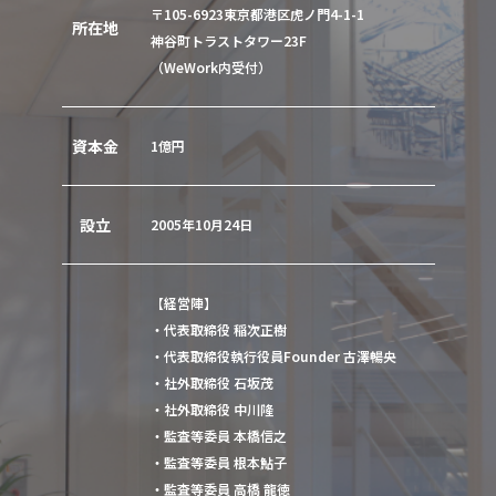
〒105-6923東京都港区虎ノ門4-1-1
所在地
神谷町トラストタワー23F
（WeWork内受付）
資本金
1億円
設立
2005年10月24日
【経営陣】
・代表取締役
稲次正樹
・代表取締役執行役員Founder
古澤暢央
・社外取締役
石坂茂
・社外取締役
中川隆
・監査等委員
本橋信之
・監査等委員
根本鮎子
・監査等委員
高橋 龍徳