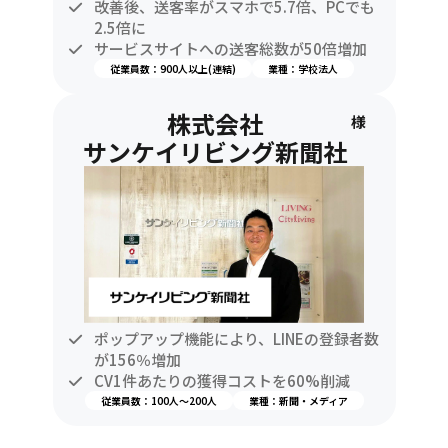
改善後、送客率がスマホで5.7倍、PCでも
2.5倍に
サービスサイトへの送客総数が50倍増加
従業員数：900人以上(連結)
業種：学校法人
株式会社
様
サンケイリビング新聞社
ポップアップ機能により、LINEの登録者数
が156％増加
CV1件あたりの獲得コストを60%削減
従業員数：100人〜200人
業種：新聞・メディア