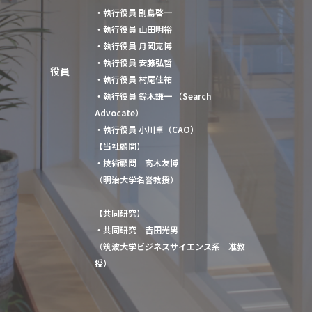
・執行役員
副島啓一
・執行役員
山田明裕
・執行役員
月岡克博
・執行役員
安藤弘哲
役員
・執行役員
村尾佳祐
・執行役員
鈴木謙一
（Search
Advocate）
・執行役員
小川卓
（CAO）
【当社顧問】
・技術顧問
高木友博
（明治大学名誉教授）
【共同研究】
・共同研究
吉田光男
（筑波大学ビジネスサイエンス系 准教
授）