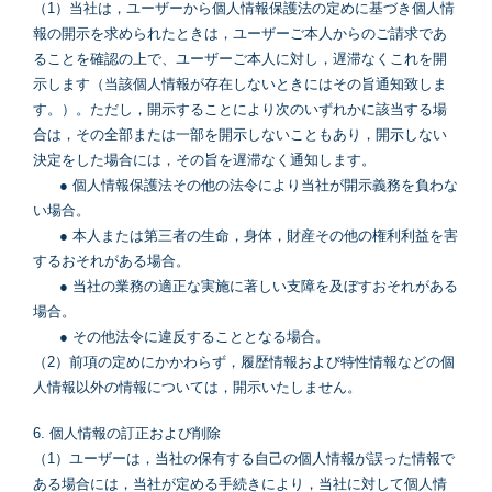
（1）当社は，ユーザーから個人情報保護法の定めに基づき個人情
報の開示を求められたときは，ユーザーご本人からのご請求であ
ることを確認の上で、ユーザーご本人に対し，遅滞なくこれを開
示します（当該個人情報が存在しないときにはその旨通知致しま
す。）。ただし，開示することにより次のいずれかに該当する場
合は，その全部または一部を開示しないこともあり，開示しない
決定をした場合には，その旨を遅滞なく通知します。
● 個人情報保護法その他の法令により当社が開示義務を負わな
い場合。
● 本人または第三者の生命，身体，財産その他の権利利益を害
するおそれがある場合。
● 当社の業務の適正な実施に著しい支障を及ぼすおそれがある
場合。
● その他法令に違反することとなる場合。
（2）前項の定めにかかわらず，履歴情報および特性情報などの個
人情報以外の情報については，開示いたしません。
6. 個人情報の訂正および削除
（1）ユーザーは，当社の保有する自己の個人情報が誤った情報で
ある場合には，当社が定める手続きにより，当社に対して個人情