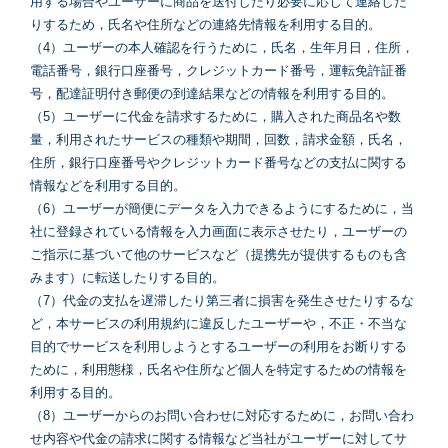
用する場合やユーザーに商品を送付したり必要に応じて連絡した
りするため，氏名や住所などの連絡先情報を利用する目的。
（4）ユーザーの本人確認を行うために，氏名，生年月日，住所，
電話番号，銀行口座番号，クレジットカード番号，運転免許証番
号，配達証明付き郵便の到達結果などの情報を利用する目的。
（5）ユーザーに代金を請求するために，購入された商品名や数
量，利用されたサービスの種類や期間，回数，請求金額，氏名，
住所，銀行口座番号やクレジットカード番号などの支払に関する
情報などを利用する目的。
（6）ユーザーが簡便にデータを入力できるようにするために，当
社に登録されている情報を入力画面に表示させたり，ユーザーの
ご指示に基づいて他のサービスなど（提携先が提供するものも含
みます）に転送したりする目的。
（7）代金の支払を遅滞したり第三者に損害を発生させたりするな
ど，本サービスの利用規約に違反したユーザーや，不正・不当な
目的でサービスを利用しようとするユーザーの利用をお断りする
ために，利用態様，氏名や住所など個人を特定するための情報を
利用する目的。
（8）ユーザーからのお問い合わせに対応するために，お問い合わ
せ内容や代金の請求に関する情報など当社がユーザーに対してサ