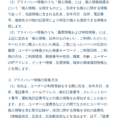
（1）プライバシー情報のうち「個人情報」とは，個人情報保護法
にいう「個人情報」を指すものとし，生存する個人に関する情報
であって，当該情報に含まれる氏名，生年月日，住所，電話番
号，連絡先その他の記述等により特定の個人を識別できる情報を
指します。
（2）プライバシー情報のうち「履歴情報および特性情報」とは，
上記に定める「個人情報」以外のものをいい，ご利用いただいた
サービスやご購入いただいた商品，ご覧になったページや広告の
履歴，ユーザーが検索された検索キーワード，ご利用日時，ご利
用の方法，ご利用環境，郵便番号や性別，職業，年齢，ユーザー
のIPアドレス，クッキー情報，位置情報，端末の個体識別情報な
どを指します。
２. プライバシー情報の収集方法
（1）当社は，ユーザーが利用登録をする際に氏名，生年月日，住
所，電話番号，メールアドレス，銀行口座番号，クレジットカー
ド番号，運転免許証番号などの個人情報をお尋ねすることがあり
ます。また，ユーザーと提携先などとの間でなされたユーザーの
個人情報を含む取引記録や，決済に関する情報を当社の提携先
（情報提供元，広告主，広告配信先などを含みます。以下，｢提携