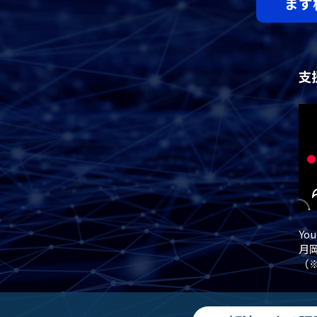
まず
Yo
月
（