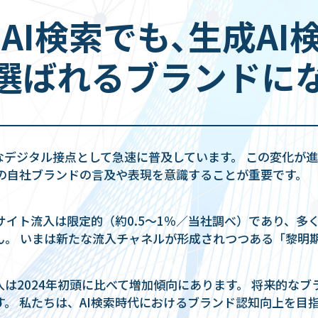
e AI検索でも､生成A
選ばれるブランドに
なデジタル接点として急速に普及しています。 この変化が
での自社ブランドの言及や表現を意識することが重要です。
bサイト流入は限定的（約0.5〜1％／当社調べ）であり、
ん。 いまは新たな流入チャネルが形成されつつある「黎明
入は2024年初頭に比べて増加傾向にあります。 将来的なブ
。 私たちは、AI検索時代におけるブランド認知向上を目