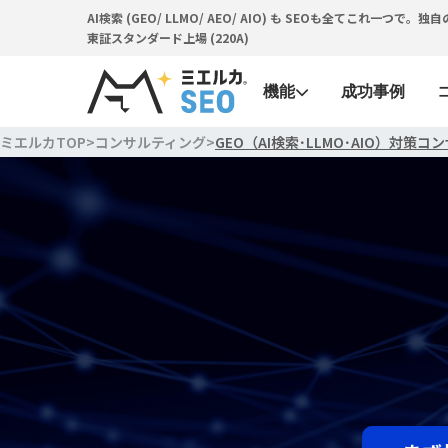
AI検索 (GEO/ LLMO/ AEO/ AIO) も SEOも全てこれ一
東証スタンダード上場 (220A)
機能
成功事例
ミエルカTOP
>
コンサルティング
>
GEO（AI検索･LLMO･AIO）対策