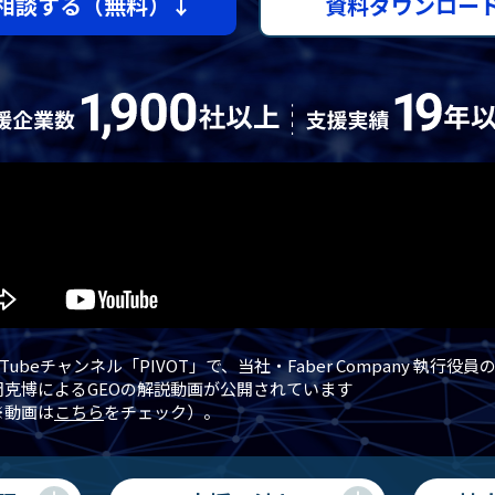
相談する（無料）↓
資料ダウンロー
uTubeチャンネル「PIVOT」で、当社・Faber Company 執行役員
岡克博によるGEOの解説動画が公開されています
※動画は
こちら
をチェック）。