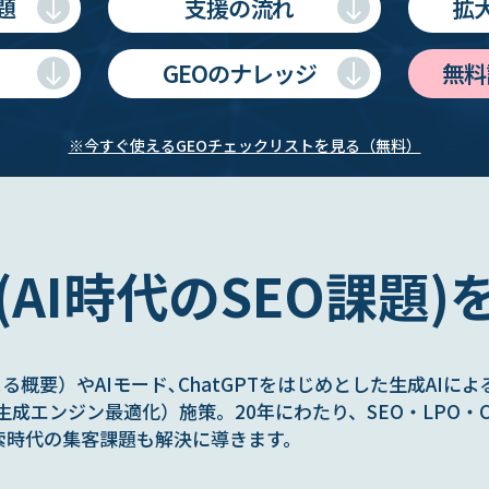
題
支援の流れ
拡
GEOのナレッジ
無料
※今すぐ使えるGEOチェックリストを見る（無料）
O(AI時代のSEO課題)
s（AIによる概要）やAIモード､ChatGPTをはじめとした生成
生成エンジン最適化）施策。20年にわたり、SEO・LPO・
索時代の集客課題も解決に導きます。