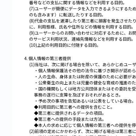
番号などの支払に関する情報などを利用する目的。
(7)ユーザーが簡便にデータを入力できるようにする
のも含みます）に転送したりする目的。
(8)代金の支払を遅滞したり第三者に損害を発生させ
に、利用態様、氏名や住所などの情報を利用する目的。
(9)ユーザーからのお問い合わせに対応するために、
のサービス利用状況、連絡先情報などを利用する目的。
(10)上記の利用目的に付随する目的。
4. 個人情報の第三者提供
(1)当社は、次に掲げる場合を除いて、あらかじめユ
・個人情報保護法その他の法令に基づき開示が認めら
・人の生命、身体または財産の保護のために必要があ
・公衆衛生の向上または児童の健全な育成の推進のた
・国の機関もしくは地方公共団体またはその委託を受
事務の遂行に支障を及ぼすおそれがあるとき。
・予め次の事項を告知あるいは公表をしている場合。
◆利用目的に第三者への提供を含むこと。
◆第三者に提供されるデータの項目。
◆第三者への提供の手段または方法。
◆本人の求めに応じて個人情報の第三者への提供を停
(2)前項の定めにかかわらず、次に掲げる場合は第三者