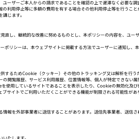
、ユーザーご本人からの請求であることを確認の上で遅滞なく必要な調
報の利用停止等に多額の費用を有する場合その他利用停止等を行うこと
を講じます。
適宜見直し、継続的な改善に努めるものとし、本ポリシーの内容を、ユー
バシーポリシーは、本ウェブサイトに掲載する方法でユーザーに通知し、
供するためCookie（クッキー）その他のトラッキング又は解析を行うた
ーの閲覧履歴、サービス利用履歴、位置情報等、個人が特定できない属
ieを使用しているサイトであることを表示したり、Cookieの無効化及び
合、ウェブサイトでご利用いただくことができる機能が制限される可能性が
る情報を外部事業者に送信することがあります。送信先事業者、送信さ
いいたします。