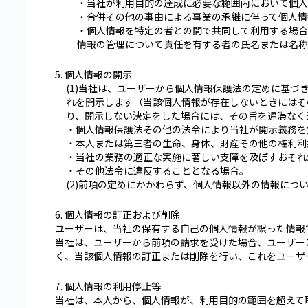
・当社が利用目的の達成に必要な範囲内において個人
・合併その他の事由による事業の承継に伴って個人情
・個人情報を特定の者との間で共同して利用する場合
情報の管理について責任を有する者の氏名または名称
5. 個人情報の開示
(1)当社は、ユーザーから個人情報保護法の定めに基
れを開示します（当該個人情報が存在しないときにはそ
り、開示しない決定をした場合には、その旨を遅滞なく
・個人情報保護法その他の法令により当社が開示義務を
・本人または第三者の生命、身体、財産その他の権利利
・当社の業務の適正な実施に著しい支障を及ぼすおそれ
・その他法令に違反することとなる場合。
(2)前項の定めにかかわらず、個人情報以外の情報につ
6. 個人情報の訂正および削除
ユーザーは、当社の保有する自己の個人情報が誤った情報
当社は、ユーザーから前項の請求を受けた場合、ユーザー
く、当該個人情報の訂正または削除を行い、これをユーザ
7. 個人情報の利用停止等
当社は、本人から、個人情報が、利用目的の範囲を超えて