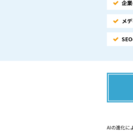
企業
メデ
SE
AIの進化