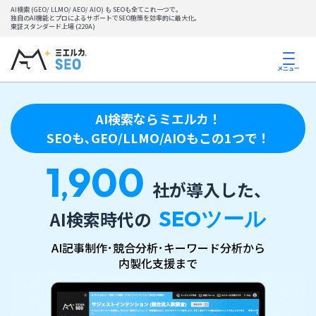
AI検索 (GEO/ LLMO/ AEO/ AIO) も SEOも全てこれ一つで。
独自のAI機能とプロによるサポートでSEO施策を効率的に最大化。
東証スタンダード上場 (220A)
メニュー
AI検索ならミエルカ！
SEOも､GEO/LLMO/AIOもこの1つで！
1
900
,
社が導入した、
SEOツール
AI検索時代の
AI記事制作･競合分析･キーワード分析から
内製化支援まで