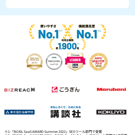
※1:「BOXIL SaaS AWARD Summer 2023」SEOツール部門で受賞