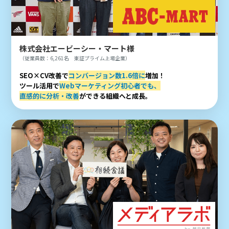
株式会社エービーシー・マート様
（従業員数：6,261名 東証プライム上場企業）
SEO×CV改善で
コンバージョン数1.6倍に
増加！
ツール活用で
Webマーケティング初心者でも、
直感的に分析・改善
ができる組織へと成長。