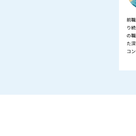
前職
り続
の職
た深
コン