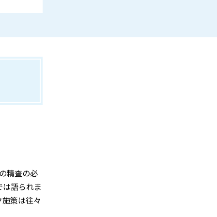
クの精査の必
では語られま
ク施策は往々