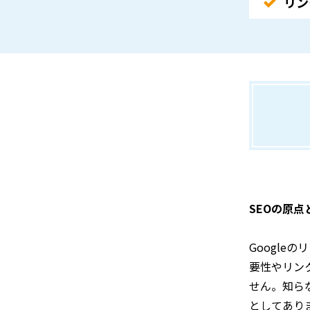
リン
SEOの原
Googl
要性やリン
せん。知ら
としてあり