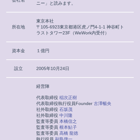
ニー」と読みます。
東京本社
所在地
〒105-6923東京都港区虎ノ門4-1-1 神谷町ト
ラストタワー23F（WeWork内受付）
資本金
１億円
設立
2005年10月24日
経営陣
代表取締役
稲次正樹
代表取締役執行役員Founder
古澤暢央
社外取締役
石坂茂
社外取締役
中川隆
監査等委員
本橋信之
監査等委員
根本鮎子
監査等委員
高橋 龍徳
執行役員
副島啓一