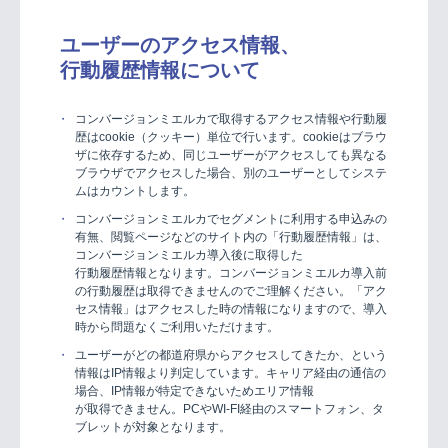
ユーザーのアクセス情報、
行動履歴情報について
コンバージョンミエルカで取得するアクセス情報や行動履
歴はcookie（クッキー）単位で行います。cookieはブラウ
ザに依存するため、同じユーザーがアクセスしても異なる
ブラウザでアクセスした場合、別のユーザーとしてシステ
ムはカウントします。
コンバージョンミエルカでセグメントに利用する申込みの
有無、閲覧ページなどのサイト内の「行動履歴情報」は、
コンバージョンミエルカ導入後に取得した
行動履歴情報となります。コンバージョンミエルカ導入前
の行動履歴は取得できませんのでご理解ください。「アク
セス情報」はアクセスした時の情報になりますので、導入
時から問題なくご利用いただけます。
ユーザーがどの都道府県からアクセスしてきたか、という
情報はIP情報より判定しています。キャリア経由の通信の
場合、IP情報が特定できないためエリア情報
が取得できません。PCやWI-FI経由のスマートフォン、タ
ブレットが対象となります。