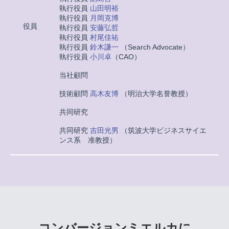
執行役員
山田明裕
執行役員
月岡克博
役員
執行役員
安藤弘哲
執行役員
村尾佳祐
執行役員
鈴木謙一
（Search Advocate）
執行役員
小川卓
（CAO）
当社顧問
技術顧問
高木友博
（明治大学名誉教授）
共同研究
共同研究
吉田光男
（筑波大学ビジネスサイエ
ンス系 准教授）
コンバージョンミエルカに