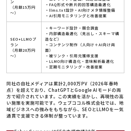
ン
・FAQ形式や断片的回答構造最適化
（月額15万円
・llms.txt設計・AI向けメタ情報整備
～）
・AI引用モニタリングと改善提案
・キーワード設計・競合調査
・内部構造最適化（見出し・スキーマ構
SEO+LLMOプ
造など）
ラン
・コンテンツ制作（人向け＋AI向け両
（月額20万円
面）
～）
・被リンク・引用元獲得支援
・LLMO向け構造化・意味解析最適化
・定期モニタリング・改善提案
同社の自社メディアは累計2,000万PV（2026年春時
点）を超えており、ChatGPTとGoogle AIモードの両
方で紹介されています。この実績を活かし、再現性の高
い施策を実施可能です。ウェブココル株式会社では、地
域ビジネスへの強みをもちながら、SEOとLLMOを一気
通貫で支援できる体制が整っています。