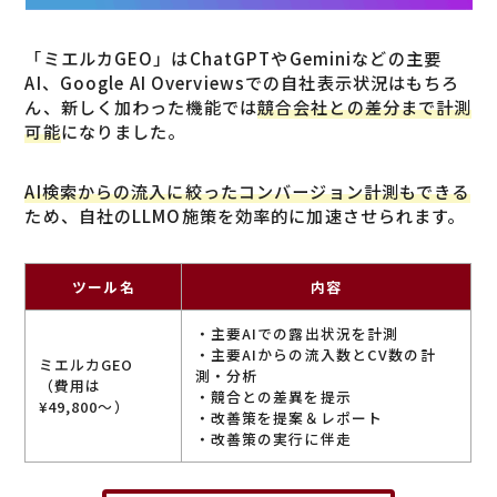
「ミエルカGEO」はChatGPTやGeminiなどの主要
AI、Google AI Overviewsでの自社表示状況はもちろ
ん、新しく加わった機能では
競合会社との差分まで計測
可能
になりました。
AI検索からの流入に絞ったコンバージョン計測もできる
ため、自社のLLMO施策を効率的に加速させられます。
ツール名
内容
・主要AIでの露出状況を計測
・主要AIからの流入数とCV数の計
ミエルカGEO
測・分析
（費用は
・競合との差異を提示
¥49,800〜）
・改善策を提案＆レポート
・改善策の実行に伴走