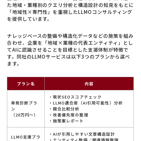
た地域・業種別のクエリ分析と構造設計の知見をもとに
「地域性×専門性」を重視したLLMOコンサルティング
を提供しています。
ナレッジベースの整備や構造化データなどの施策を組み
合わせ、企業を「地域×業種の代表エンティティ」とし
てAIに認識させることを目標とした支援体制が特徴で
す。同社のLLMOサービスは以下3つのプランから選べ
ます。
プラン名
内容
・現状SEOスコアチェック
単発診断プラ
・LLMO適合度（AI引用可能性）分析
ン
・競合比較分析
（20万円～）
・改善優先度の整理
・施策案レポート
・AIが引用しやすい文章構造設計
LLMO支援プラ
・エンティティ整備／関連情報整理