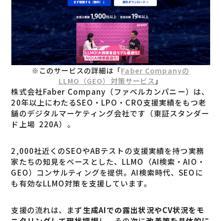
※このサービスの詳細は「
Faber Companyの
LLMO（GEO）対策サービス
」
株式会社Faber Company（ファベルカンパニー）は、
20年以上にわたるSEO・LPO・CRO支援実績をもつ老
舗のデジタルマーケティング会社です（東証スタンダー
ド上場 220A）。
2,000社近くのSEOやABテストの支援実績を持つ実務
家たちの知見をベースとした、LLMO（AI検索・AIO・
GEO）コンサルティングを提供。AI検索時代、SEOに
も有効なLLMO対策を支援しています。
支援の流れは、まず
生成AIでの露出状況やCV状況をモ
ニタリングして現状把握
し、その次に
改善策を具体的に