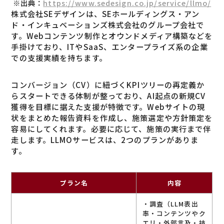
※出典：
https://www.sedesign.co.jp/service/llmo/
株式会社SEデザインは、SEホールディングス・アン
ド・インキュベーションズ株式会社のグループ会社で
す。Webコンテンツ制作とオウンドメディア構築などを
手掛けており、ITやSaaS、エンタープライズ系の企業
での支援実績を持ちます。
コンバージョン（CV）に紐づくKPIツリーの再定義か
らスタートできる体制が整っており、AI起点の新規CV
獲得を目標に据えた支援が特徴です。Webサイトの現
状をまとめた報告資料を作成し、施策選定や方針策定を
容易にしてくれます。必要に応じて、施策の実行まで伴
走します。LLMOサービスは、2つのプランがありま
す。
プラン名
内容
・調査（LLM表出
率・コンテンツやク
エリ・外部言及・技