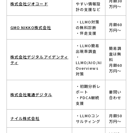
月額30
株式会社ジオコード
やすい情報設
万円～
計の支援など
・LLMO対策
月額60
GMO NIKKO株式会社
の無料診断
万円〜
・伴走支援
・LLMO簡易
簡易調
出現率調査
査は無
株式会社デジタルアイデンティ
・
料
ティ
LLMO/AIO/AI
月額60
Overviews
万円～
対策
・初期分析レ
ポート
要問い
株式会社電通デジタル
・PDCA継続
合わせ
支援
・LLMOコン
月額50
ナイル株式会社
サルティング
万円～