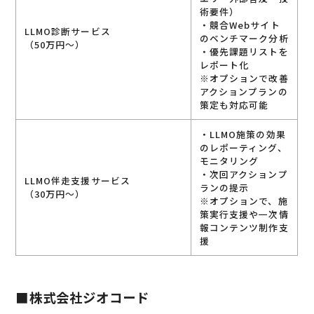
術要件）
・競合Webサイト
LLMO診断サービス
のベンチマーク分析
（50万円～）
・優先課題リストを
レポート化
※オプションで改善
アクションプランの
策定も対応可能
・LLMO施策の効果
のレポーティング、
モニタリング
・次回アクションプ
LLMO伴走支援サービス
ランの提示
（30万円～）
※オプションで、施
策実行支援や一次情
報コンテンツ制作支
援
■株式会社ジオコード