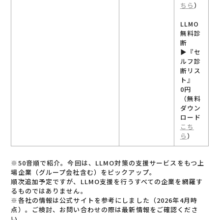
ちら
）
LLMO
無料診
断
▶︎『セ
ルフ診
断リス
ト』
0円
（無料
ダウン
ロード
こち
ら
）
※50音順で紹介。今回は、LLMO対策の支援サービスをもつ上
場企業（グループ会社含む）をピックアップ。
順次追加予定ですが、LLMO支援を行うすべての企業を網羅す
るものではありません。
※各社の情報は公式サイトを参考にしました（2026年4月時
点）。ご検討、お問い合わせの際は最新情報をご確認くださ
い。