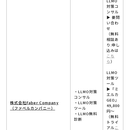
LLMO
対策コ
ンサル
▶︎ 要問
い合わ
せ
（無料
相談あ
り:申し
込みは
こち
ら
）
LLMO
対策ツ
ール
▶︎『ミ
・LLMO対策
エルカ
コンサル
GEO』
株式会社Faber Company
・LLMO対策
49,800
（ファベルカンパニー）
ツール
円〜
・LLMO無料
（無料
診断
トライ
アル
こ