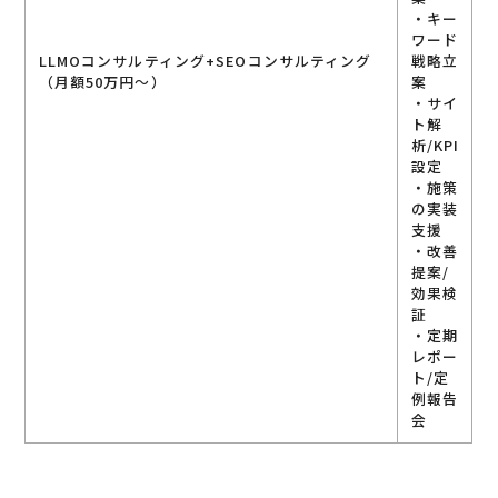
・キー
ワード
LLMOコンサルティング+SEOコンサルティング
戦略立
（月額50万円～）
案
・サイ
ト解
析/KPI
設定
・施策
の実装
支援
・改善
提案/
効果検
証
・定期
レポー
ト/定
例報告
会