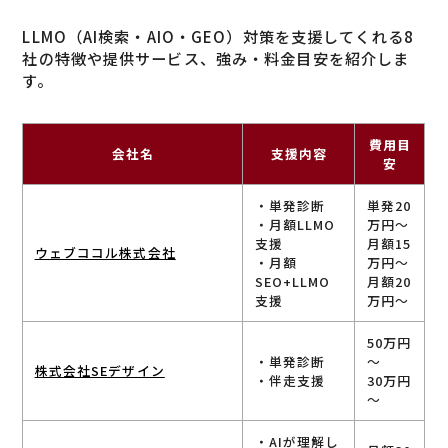
LLMO（AI検索・AIO・GEO）対策を支援してくれる8
社の特徴や提供サービス、強み・料金目安を紹介しま
す。
費用目
会社名
支援内容
安
・単発診断
単発20
・月額LLMO
万円～
支援
月額15
ウェブココル株式会社
・月額
万円～
SEO+LLMO
月額20
支援
万円～
50万円
・単発診断
～
株式会社SEデザイン
・伴走支援
30万円
～
・AIが理解し