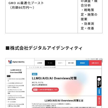
の調査・競
GMO Ai最適化ブースト
合分析
（月額60万円～）
・戦略策
定・施策の
提案
・効果測
定・改善
■株式会社デジタルアイデンティティ