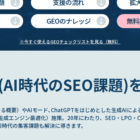
題
支援の流れ
拡
GEOのナレッジ
無料
※今すぐ使えるGEOチェックリストを見る（無料）
O(AI時代のSEO課題)
s（AIによる概要）やAIモード､ChatGPTをはじめとした生成
生成エンジン最適化）施策。20年にわたり、SEO・LPO・
索時代の集客課題も解決に導きます。