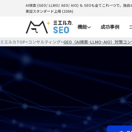
AI検索 (GEO/ LLMO/ AEO/ AIO) も SEOも全てこれ一
東証スタンダード上場 (220A)
機能
成功事例
ミエルカTOP
>
コンサルティング
>
GEO（AI検索･LLMO･AIO）対策