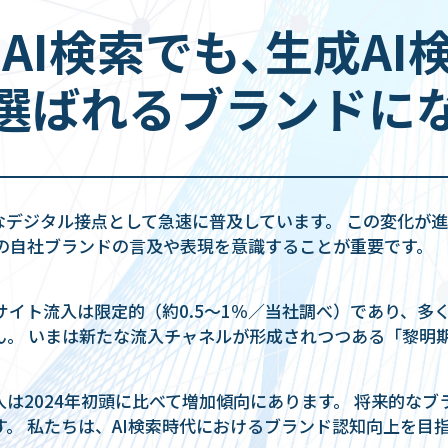
e AI検索でも､生成A
選ばれるブランドに
なデジタル接点として急速に普及しています。 この変化が
での自社ブランドの言及や表現を意識することが重要です。
bサイト流入は限定的（約0.5〜1％／当社調べ）であり、
ん。 いまは新たな流入チャネルが形成されつつある「黎明
入は2024年初頭に比べて増加傾向にあります。 将来的なブ
。 私たちは、AI検索時代におけるブランド認知向上を目