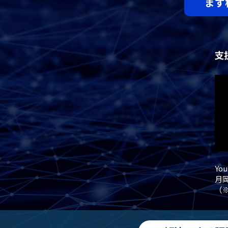
まず
Yo
月
（