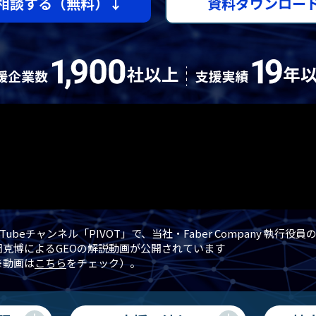
相談する（無料）↓
資料ダウンロー
uTubeチャンネル「PIVOT」で、当社・Faber Company 執行役員
岡克博によるGEOの解説動画が公開されています
※動画は
こちら
をチェック）。