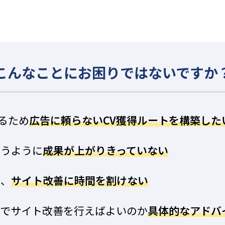
こんなことに
お困りではないですか
いるため
広告
に頼らないCV獲得ルートを構築し
た
思うように
成
果が上がりきっていない
為、
サイト改
善に時間を割けない
ーでサイト改善を行えばよいのか
具体的なアド
バ