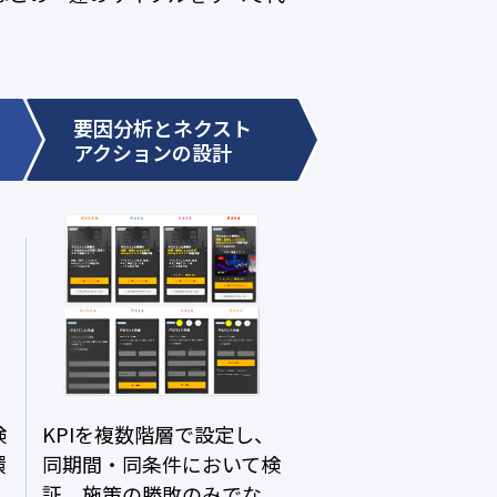
要因分析とネクスト
アクションの設計
検
KPIを複数階層で設定し、
環
同期間・同条件において検
証。施策の勝敗のみでな