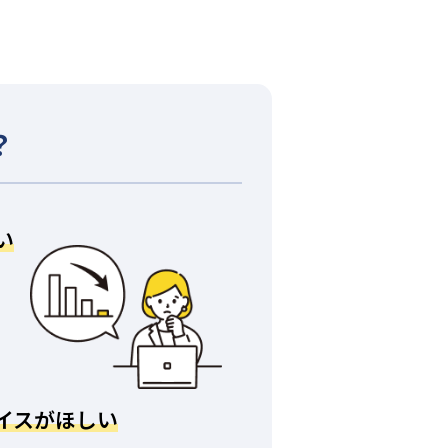
？
い
イスがほしい