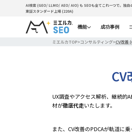
AI検索 (GEO/ LLMO/ AEO/ AIO) も SEOも全てこれ一
東証スタンダード上場 (220A)
機能
成功事例
ミエルカTOP
>
コンサルティング
>
CV改善 
CV
UX調査やアクセス解析、継続的A
材が
徹底代走
いたします。
また、CV改善のPDCAが軌道に