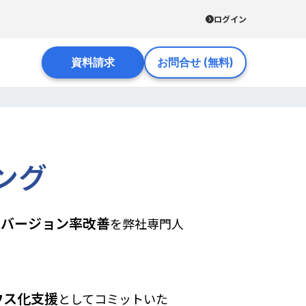
ログイン
資料請求
お問合せ (無料)
ング
ンバージョン率改善
を弊社専門人
ウス化支援
としてコミットいた