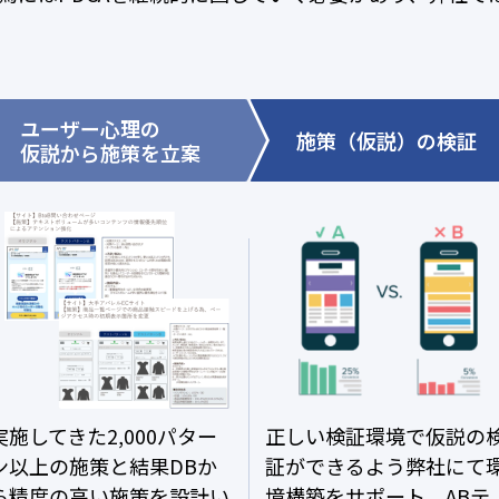
ユーザー心理の
施策（仮説）の検証
仮説から施策を立案
実施してきた2,000パター
正しい検証環境で仮説の
ン以上の施策と結果DBか
証ができるよう弊社にて
ら精度の高い施策を設計い
境構築をサポート、ABテ