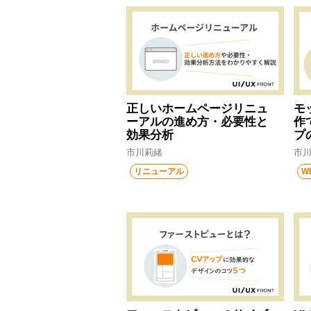
正しいホームページリニュ
モ
ーアルの進め方・必要性と
作
効果分析
プ
市川莉緒
市
リニューアル
W