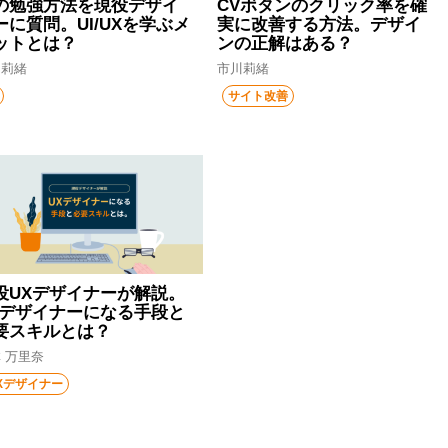
Iの勉強方法を現役デザイ
CVボタンのクリック率を確
ーに質問。UI/UXを学ぶメ
実に改善する方法。デザイ
ットとは？
ンの正解はある？
川莉緒
市川莉緒
サイト改善
役UXデザイナーが解説。
Xデザイナーになる手段と
要スキルとは？
 万里奈
Xデザイナー