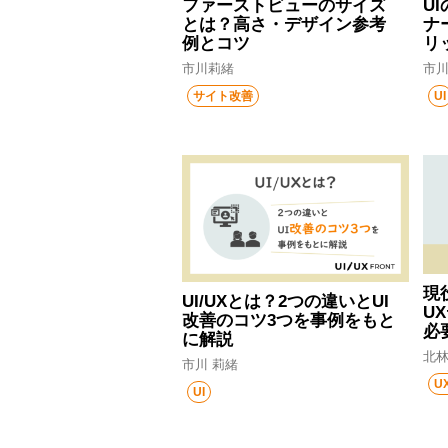
ファーストビューのサイズ
U
とは？高さ・デザイン参考
ナ
例とコツ
リ
市川莉緒
市
サイト改善
UI
現
UI/UXとは？2つの違いとUI
U
改善のコツ3つを事例をもと
必
に解説
北林
市川 莉緒
U
UI