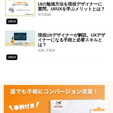
UIの勉強方法を現役デザイナーに
質問。UI/UXを学ぶメリットとは？
市川莉緒
UI/UX
現役UXデザイナーが解説。UXデザ
イナーになる手段と必要スキルと
は？
北林 万里奈
UI/UX