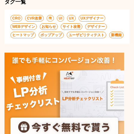
タグ一覧
CRO
CVR改善
㏚
UI
UX
UXデザイナー
WEBデザイン
お知らせ
サイト改善
デザイナー
ヒートマップ
ポップアップ
ユーザビリティテスト
新機能