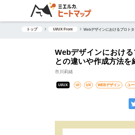
トップ
UI/UX Front
Webデザインにおけるプロト
Webデザインにおけ
との違いや作成方法を
市川莉緒
UI/UX
UI
UX
WEBデザイン
ユー