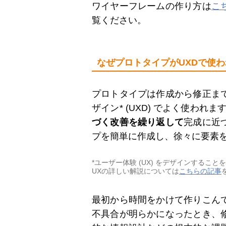
ワイヤーフレームの作り方は
こ
覧ください。
なぜプロトタイプがUXDで使
プロトタイプは作成から修正ま
ザイン* (UXD) でよく使われま
づく改善を繰り返して
完成に近
プを簡単に作成し、徐々に要素
*ユーザー体験 (UX) をデザインすること
UXの詳しい解説については
こちらの記事
最初から時間をかけて作りこん
不具合が明らかになったとき、