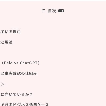
目次
れている理由
能と用途
elo vs ChatGPT）
表示と事実確認の仕組み
ラン
な人に向いているか？
oでできるビジネス活用ケース