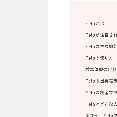
Feloとは
Feloが注目さ
Feloの主な機
Feloの使い方
検索体験の比較（F
Feloの出典
Feloの料金プ
Feloはどん
実践例：Fel