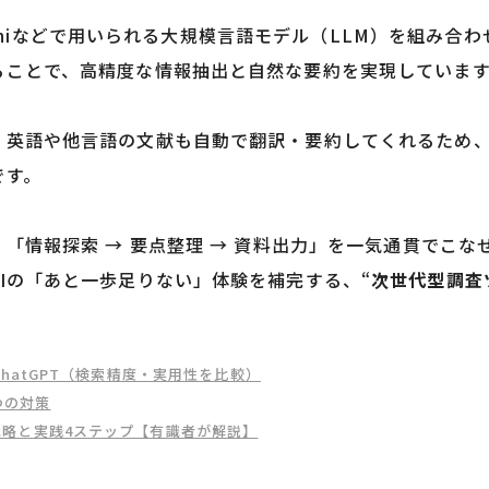
、Geminiなどで用いられる大規模言語モデル（LLM）を組み
ることで、高精度な情報抽出と自然な要約を実現しています
、英語や他言語の文献も自動で翻訳・要約してくれるため
です。
「情報探索 → 要点整理 → 資料出力」を一気通貫でこなせ
Iの「あと一歩足りない」体験を補完する、“
次世代型調査
yとChatGPT（検索精度・実用性を比較）
つの対策
O戦略と実践4ステップ【有識者が解説】