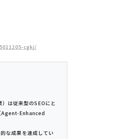
11205-cgkj/
業）は従来型のSEOにと
t-Enhanced
圧倒的な成果を達成してい