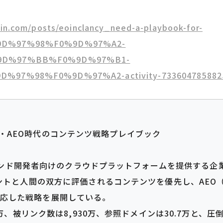
din.com/posts/eoinclancy_need-a-playbook-for-
D%97%98%F0%9D%97%A2-
9D%97%BB%F0%9D%97%B1-
97%98%F0%9D%97%A2-activity-73360478588250
EO・AEO時代のコンテンツ戦略プレイブック
トエンド開発者向けのクラウドプラットフォームを提供する企
と人間の双方に評価されるコンテンツを優先し、AEO（Agen
n）に適応した戦略を展開している。
3万、被リンク数は8,930万、参照ドメインは30.7万と、