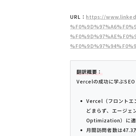
URL：
https://www.linke
%F0%9D%97%A6%F0%9
%F0%9D%97%AE%F0%
%F0%9D%97%94%F0%9D%
翻訳概要：
Vercelの成功に学ぶS
Vercel（フロン
どまらず、エージェント
Optimizatio
月間訪問者数は47.