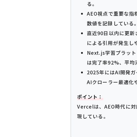
る。
AEO視点で重要な指
数値を記録している
直近90日以内に更新さ
による引用が発生し
Next.js学習プラ
は完了率92%、平均
2025年にはAI開
AIクローラー最適化
ポイント：
Vercelは、AEO時
現している。