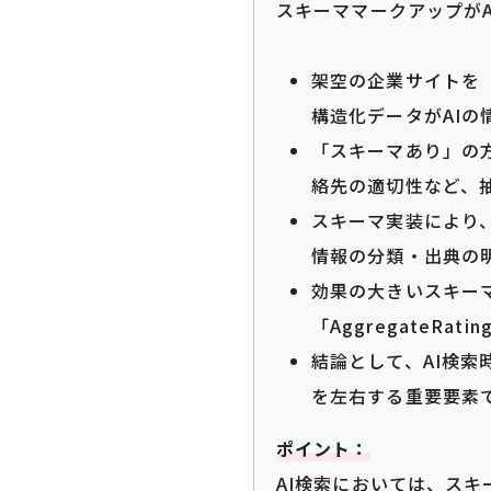
スキーママークアップが
架空の企業サイトを「
構造化データがAI
「スキーマあり」の方が
絡先の適切性など、
スキーマ実装により
情報の分類・出典の
効果の大きいスキーマは「O
「AggregateRa
結論として、AI検
を左右する重要要素
ポイント：
AI検索においては、ス