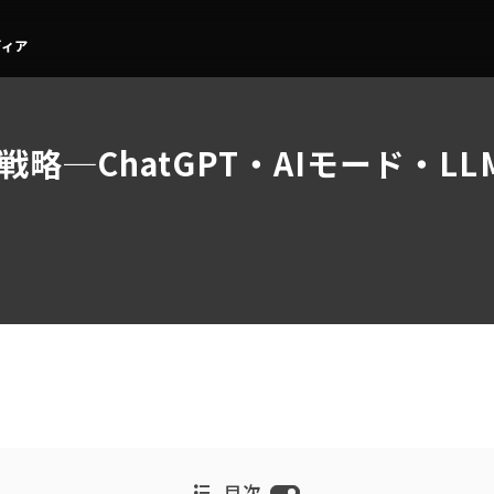
戦略─ChatGPT・AIモード・
目次