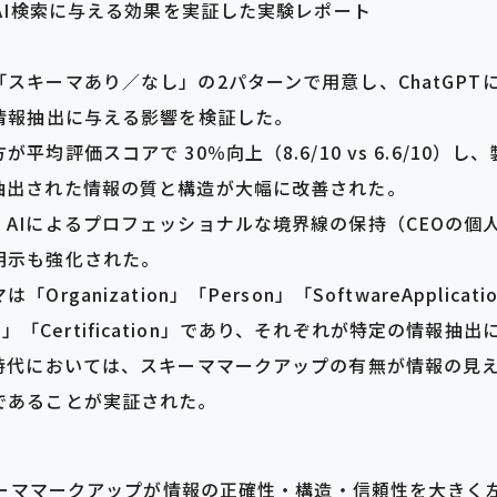
AI検索に与える効果を実証した実験レポート
スキーマあり／なし」の2パターンで用意し、ChatGPT
の情報抽出に与える影響を検証した。
平均評価スコアで 30％向上（8.6/10 vs 6.6/10）
抽出された情報の質と構造が大幅に改善された。
、AIによるプロフェッショナルな境界線の保持（CEOの個
明示も強化された。
rganization」「Person」「SoftwareApplicati
ting」「Certification」であり、それぞれが特定の情報
索時代においては、スキーママークアップの有無が情報の見
であることが実証された。
キーママークアップが情報の正確性・構造・信頼性を大きく