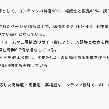
標として、コンテンツの鮮度90%、権威性と根拠83%、読
。
れたページが85%以上で、構造化タグ（h1〜h4）も整備され、
やすい設計となっている。
ットフォームや三層構造のガイド群により、CV誘導と教育を両立し
滞在時間6.7倍を達成している。
発ガイドを47本公開し、平均2件以上の信頼性ある出典を伴
やSSR強化も実施している。
代に対応した高鮮度・高構造・高権威なコンテンツ戦略で、AI