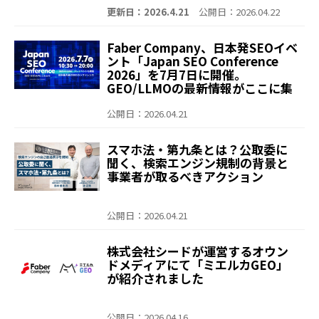
共に回数無制限で利用可能～
更新日：2026.4.21
公開日：2026.04.22
Faber Company、日本発SEOイベ
ント「Japan SEO Conference
2026」を7月7日に開催。
GEO/LLMOの最新情報がここに集
結｡～ 日本のSEOイベントとしては
過去最大級の500名規模に拡大。プ
公開日：2026.04.21
レイベントは5月から開始､いま必
要なSEO･GEO/LLMOを深掘りす
スマホ法・第九条とは？公取委に
る3ヶ月の熱狂がはじまる～
聞く、検索エンジン規制の背景と
事業者が取るべきアクション
公開日：2026.04.21
株式会社シードが運営するオウン
ドメディアにて「ミエルカGEO」
が紹介されました
公開日：2026.04.16