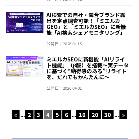
AI検索での自社・競合ブランド露
出を定点調査可能！「ミエルカ
GEO」と「ミエルカSEO」に新機
能「AI検索シェアモニタリング」
を搭載～主要LLMでのブランド
シェアを日次で自動計測し、
公開日：2026.04.15
LLMO（生成AI最適化）戦略を強力
に支援～
ミエルカSEOに新機能「AIリライ
ト機能」（β版）を搭載～実データ
に基づく“納得感のある”リライト
を、だれでもかんたんに～
公開日：2026.04.01
«
...
2
3
4
5
6
...
10
20
30
...
»