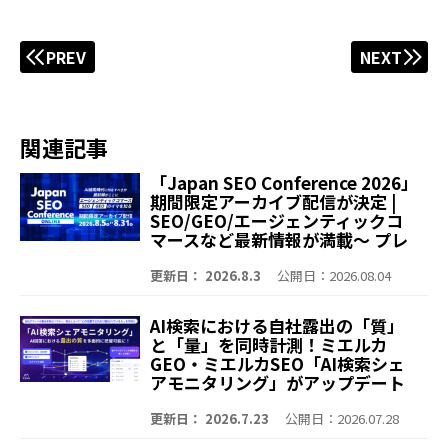
PREV
NEXT
関連記事
「Japan SEO Conference 2026」
期間限定アーカイブ配信が決定 |
SEO/GEO/エージェンティックコ
マースなど最新情報が満載～ プレ
イベント含む全9セッションを無料
公開 エージェンティックコマー
更新日： 2026.8.3
公開日：2026.08.04
ス、SEO、GEO/LLMOのイマを知
る、会場の熱量を再びオンライン
AI検索における自社露出の「質」
でお届け～
と「量」を同時計測！ミエルカ
GEO・ミエルカSEO「AI検索シェ
アモニタリング」がアップデート
～「Share of Voice（露出回
数）」や「言及ランキング」を可
更新日： 2026.7.23
公開日：2026.07.28
視化。より深く、より簡単に競合