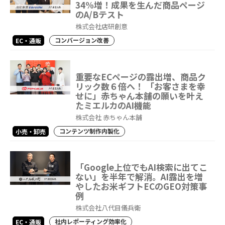
34%増！成果を生んだ商品ページ
のA/Bテスト
株式会社店研創意
コンバージョン改善
EC・通販
重要なECページの露出増、商品ク
リック数６倍へ！ 「お客さまを幸
せに」赤ちゃん本舗の願いを叶え
たミエルカのAI機能
株式会社 赤ちゃん本舗
コンテンツ制作内製化
小売・卸売
「Google上位でもAI検索に出てこ
ない」を半年で解消。AI露出を増
やしたお米ギフトECのGEO対策事
例
株式会社八代目儀兵衛
社内レポーティング効率化
EC・通販