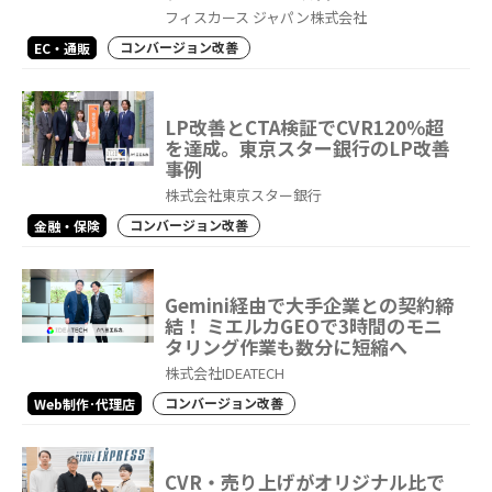
フィスカース ジャパン株式会社
コンバージョン改善
EC・通販
LP改善とCTA検証でCVR120％超
を達成。東京スター銀行のLP改善
事例
株式会社東京スター銀行
コンバージョン改善
金融・保険
Gemini経由で大手企業との契約締
結！ ミエルカGEOで3時間のモニ
タリング作業も数分に短縮へ
株式会社IDEATECH
コンバージョン改善
Web制作･代理店
CVR・売り上げがオリジナル比で