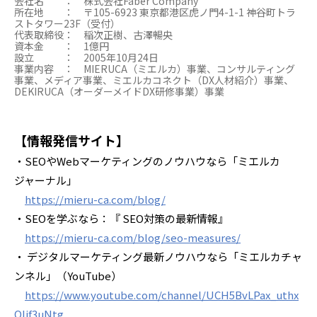
会社名 ： 株式会社Faber Company
所在地 ： 〒105-6923 東京都港区虎ノ門4-1-1 神谷町トラ
ストタワー23F（受付）
代表取締役： 稲次正樹、古澤暢央
資本金 ： 1億円
設立 ： 2005年10月24日
事業内容 ： MIERUCA（ミエルカ）事業、コンサルティング
事業、メディア事業、ミエルカコネクト（DX人材紹介）事業、
DEKIRUCA（オーダーメイドDX研修事業）事業
【情報発信サイト】
・SEOやWebマーケティングのノウハウなら「ミエルカ
ジャーナル」
https://mieru-ca.com/blog/
・SEOを学ぶなら：『 SEO対策の最新情報』
https://mieru-ca.com/blog/seo-measures/
・ デジタルマーケティング最新ノウハウなら「ミエルカチャ
ンネル」（YouTube）
https://www.youtube.com/channel/UCH5BvLPax_uthx
OIjf3uNtg