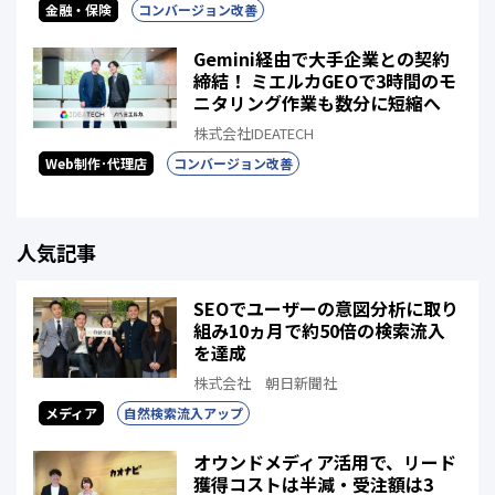
金融・保険
コンバージョン改善
Gemini経由で大手企業との契約
締結！ ミエルカGEOで3時間のモ
ニタリング作業も数分に短縮へ
株式会社IDEATECH
Web制作･代理店
コンバージョン改善
人気記事
SEOでユーザーの意図分析に取り
組み10ヵ月で約50倍の検索流入
を達成
株式会社 朝日新聞社
メディア
自然検索流入アップ
オウンドメディア活用で、リード
獲得コストは半減・受注額は3