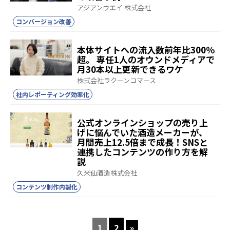
アジアンウエイ 株式会社
コンバージョン改善
本体サイトへの流入数前年比300％
超。 専任1人のオウンドメディアで
月30本以上更新できるワケ
株式会社ラクーンコマース
社内レポーティング効率化
公式オンラインショップの売り上
げに悩んでいた酒造メーカーが、
月間売上12.5倍まで成長！SNSと
連携したコンテンツの作り方を解
説
久米仙酒造株式会社
コンテンツ制作内製化
1
2
»