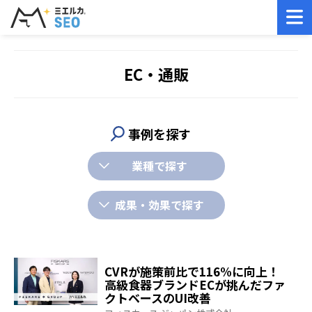
ミエルカTOP
ミエルカ導入事例
EC・通販
EC・通販
事例を探す
業種で探す
成果・効果で探す
CVRが施策前比で116%に向上！
高級食器ブランドECが挑んだファ
クトベースのUI改善