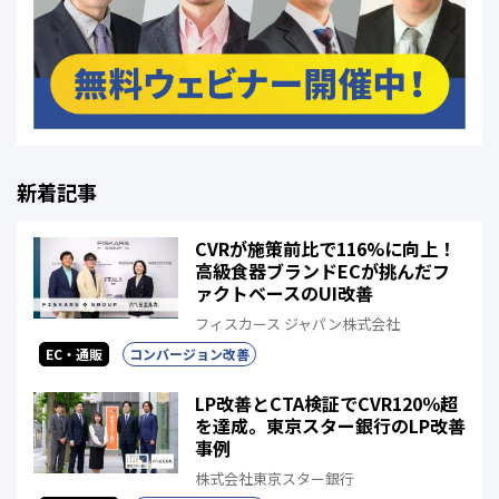
新着記事
CVRが施策前比で116%に向上！
高級食器ブランドECが挑んだフ
ァクトベースのUI改善
フィスカース ジャパン株式会社
EC・通販
コンバージョン改善
LP改善とCTA検証でCVR120％超
を達成。東京スター銀行のLP改善
事例
株式会社東京スター銀行