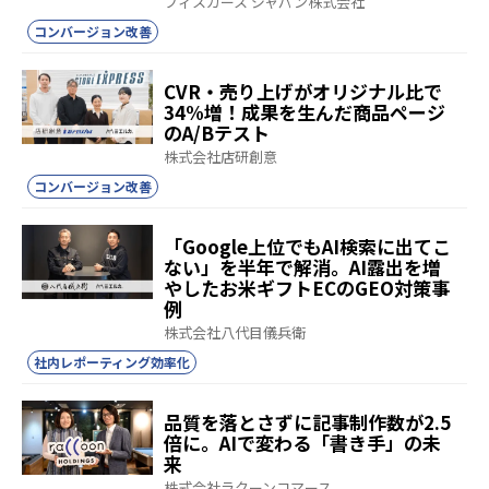
フィスカース ジャパン株式会社
コンバージョン改善
CVR・売り上げがオリジナル比で
34%増！成果を生んだ商品ページ
のA/Bテスト
株式会社店研創意
コンバージョン改善
「Google上位でもAI検索に出てこ
ない」を半年で解消。AI露出を増
やしたお米ギフトECのGEO対策事
例
株式会社八代目儀兵衛
社内レポーティング効率化
品質を落とさずに記事制作数が2.5
倍に。AIで変わる「書き手」の未
来
株式会社ラクーンコマース