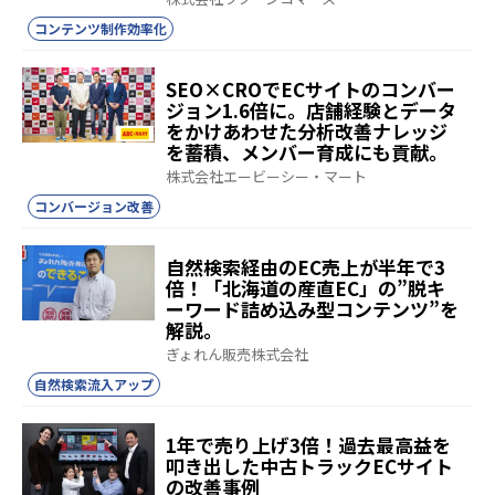
コンテンツ制作効率化
SEO×CROでECサイトのコンバー
ジョン1.6倍に。店舗経験とデータ
をかけあわせた分析改善ナレッジ
を蓄積、メンバー育成にも貢献。
株式会社エービーシー・マート
コンバージョン改善
自然検索経由のEC売上が半年で3
倍！「北海道の産直EC」の”脱キ
ーワード詰め込み型コンテンツ”を
解説。
ぎょれん販売株式会社
自然検索流入アップ
1年で売り上げ3倍！過去最高益を
叩き出した中古トラックECサイト
の改善事例