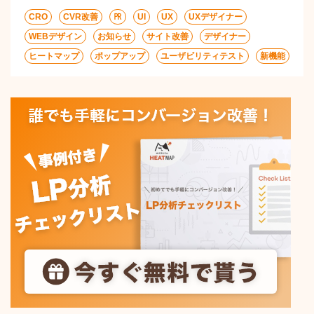
CRO
CVR改善
㏚
UI
UX
UXデザイナー
WEBデザイン
お知らせ
サイト改善
デザイナー
ヒートマップ
ポップアップ
ユーザビリティテスト
新機能