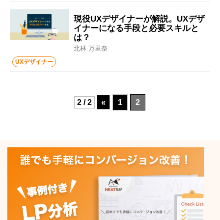
現役UXデザイナーが解説。UXデザ
イナーになる手段と必要スキルと
は？
北林 万里奈
UXデザイナー
2 / 2
«
1
2