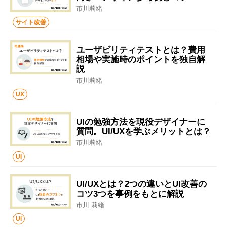
市川莉緒
サイト改善
ユーザビリティテストとは？費用
相場や実施時のポイントを独自解
説
市川莉緒
UX
UIの勉強方法を現役デザイナーに
質問。UI/UXを学ぶメリットとは？
市川莉緒
UI
UI/UXとは？2つの違いとUI改善の
コツ3つを事例をもとに解説
市川 莉緒
UI