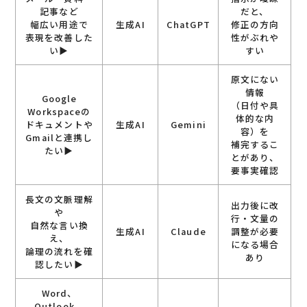
記事など
だと、
幅広い用途で
生成AI
ChatGPT
修正の方向
表現を改善した
性がぶれや
い▶︎
すい
原文にない
情報
Google
（日付や具
Workspaceの
体的な内
ドキュメントや
生成AI
Gemini
容）を
Gmailと連携し
補完するこ
たい▶︎
とがあり、
要事実確認
長文の文脈理解
出力後に改
や
行・文量の
自然な言い換
生成AI
Claude
調整が必要
え、
になる場合
論理の流れを確
あり
認したい▶︎
Word、
Outlook、