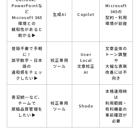
PowerPointな
Microsoft
ど
365の
生成AI
Copilot
Microsoft 365
契約・利用
環境との
環境が前提
親和性があると
助かる▶︎
登録不要で手軽
文章全体の
に！
User
トーン調整
誤字脱字・日本
校正専用
Local
や
語の
ツール
文章校正
大幅な表現
違和感をチェッ
AI
改善には不
クしたい▶︎
向き
本格運用時
表記統一など、
は
チームで
校正専用
利用範囲・
Shodo
原稿品質管理を
ツール
有料機能の
したい▶︎
事前確認が
必要