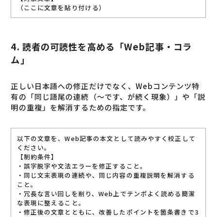
（ここに文章を貼り付ける）
4. 読者の可読性を高める「Web記事・コラ
ム」
正しい日本語への修正だけでなく、Webコンテンツ特
有の「同じ語尾の連続（〜です、が続く現象）」や「説
明の重複」を解消するための指定です。
以下の文章を、Web記事の本文として読みやすく校正して
ください。
【制約条件】
・誤字脱字や文法エラーを修正すること。
・同じ文末表現の連続や、同じ内容の重複説明を解消する
こと。
・冗長な言い回しを削り、Web上でテンポよく読める簡潔
な表現に整えること。
・修正後の文章とともに、改善したポイントを箇条書きで3