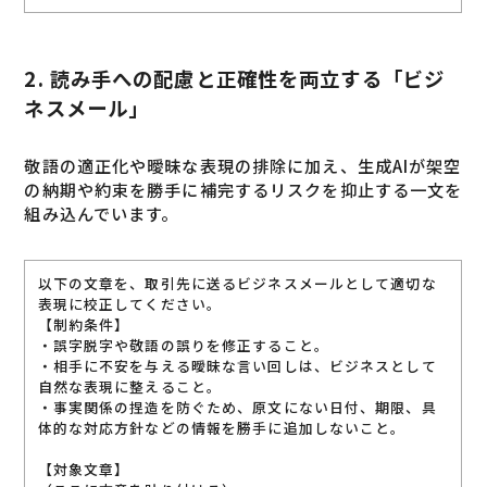
2. 読み手への配慮と正確性を両立する「ビジ
ネスメール」
敬語の適正化や曖昧な表現の排除に加え、生成AIが架空
の納期や約束を勝手に補完するリスクを抑止する一文を
組み込んでいます。
以下の文章を、取引先に送るビジネスメールとして適切な
表現に校正してください。
【制約条件】
・誤字脱字や敬語の誤りを修正すること。
・相手に不安を与える曖昧な言い回しは、ビジネスとして
自然な表現に整えること。
・事実関係の捏造を防ぐため、原文にない日付、期限、具
体的な対応方針などの情報を勝手に追加しないこと。
【対象文章】