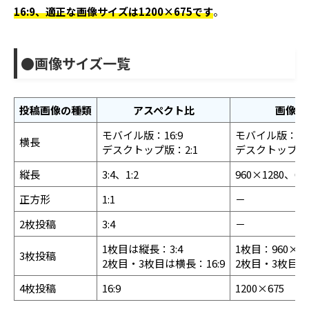
16:9、適正な画像サイズは1200×675です
。
●画像サイズ一覧
投稿画像の種類
アスペクト比
画像サ
モバイル版：16:9
モバイル版：120
横長
デスクトップ版：2:1
デスクトップ版：
縦長
3:4、1:2
960×1280、64
正方形
1:1
－
2枚投稿
3:4
－
1枚目は縦長：3:4
1枚目：960×12
3枚投稿
2枚目・3枚目は横長：16:9
2枚目・3枚目：1
4枚投稿
16:9
1200×675