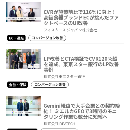
CVRが施策前比で116%に向上！
高級食器ブランドECが挑んだファ
クトベースのUI改善
フィスカース ジャパン株式会社
コンバージョン改善
EC・通販
LP改善とCTA検証でCVR120％超
を達成。東京スター銀行のLP改善
事例
株式会社東京スター銀行
コンバージョン改善
金融・保険
Gemini経由で大手企業との契約締
結！ ミエルカGEOで3時間のモニ
タリング作業も数分に短縮へ
株式会社IDEATECH