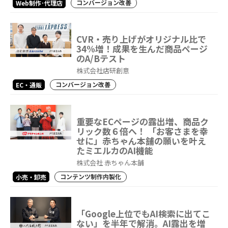
コンバージョン改善
Web制作･代理店
CVR・売り上げがオリジナル比で
34%増！成果を生んだ商品ページ
のA/Bテスト
株式会社店研創意
コンバージョン改善
EC・通販
重要なECページの露出増、商品ク
リック数６倍へ！ 「お客さまを幸
せに」赤ちゃん本舗の願いを叶え
たミエルカのAI機能
株式会社 赤ちゃん本舗
コンテンツ制作内製化
小売・卸売
「Google上位でもAI検索に出てこ
ない」を半年で解消。AI露出を増