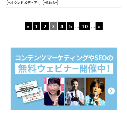
オウンドメディア
BtoB
«
1
2
3
4
5
...
10
...
»