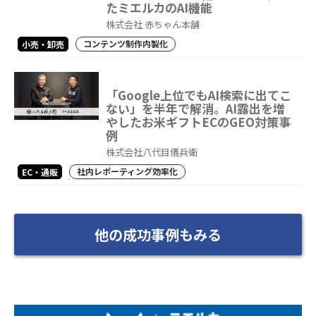
たミエルカのAI機能
株式会社 赤ちゃん本舗
コンテンツ制作内製化
小売・卸売
「Google上位でもAI検索に出てこ
ない」を半年で解消。AI露出を増
やしたお米ギフトECのGEO対策事
例
株式会社八代目儀兵衛
社内レポーティング効率化
EC・通販
他の成功事例もみる