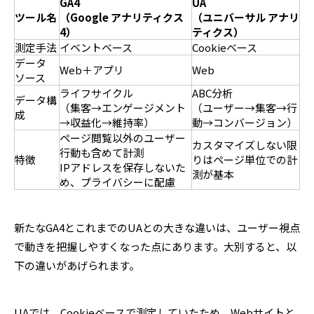
GA4
UA
ツール名
（Google アナリティクス
（ユニバーサル アナリ
4）
ティクス）
測定手法
イベントベース
Cookieベース
データ
Web＋アプリ
Web
ソース
ライフサイクル
ABC分析
データ構
（集客→エンゲージメント
（ユーザー→集客→行
成
→収益化→維持率）
動→コンバージョン）
ページ閲覧以外のユーザー
カスタマイズしない限
行動も含めて計測
特徴
りはページ単位での計
IPアドレスを保存しないた
測が基本
め、プライバシーに配慮
新たなGA4とこれまでのUAとの大きな違いは、ユーザー視点
で動きを把握しやすくなった点にあります。大別すると、以
下の違いがあげられます。
UAでは、Cookieベースで測定していたため、Webサイトと