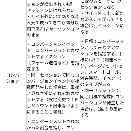
に変わると、そこで別
ションが検出されても別
セッションになる
セッションにはならない
・サイト外に出て新た
・サイト外に出て新たな流
な流入元で戻ってきた
入元で戻ってきても30分以
場合は別セッションに
内であれば同一セッション
なる
のまま
・目標：コンバージョ
・コンバージョンイベン
ンとしてみなすアク
ト：コンバージョンとカウ
ションを指定する、目
ントするアクション
標には5つ（到達ペー
（フォーム送信など）を指
ジ、ページ / セッショ
定する
ン、スマートゴール、
コンバー
・同一セッションで同じコ
滞在時間、イベント）
ジョン
ンバージョンイベントが複
のタイプがある
数回発生した場合は、重複
・同一セッションで、
と見なさずにそれぞれカウ
同じ目標で複数回コン
ントする（設定変更で１回
バージョンが発生した
しかカウント出来ないよう
場合は、1回のみ集計
にすることも可能）
する
・エンゲージメントされな
かった割合を指し、エン