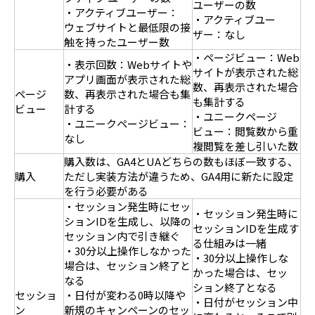
ユーザーの数
・アクティブユーザー：
・アクティブユー
ウェブサイトと最低限の接
ザー：なし
触を持ったユーザー数
・ページビュー：Web
・表示回数：Webサイトや
サイトが表示された総
アプリ画面が表示された総
数、再表示された場合
ページ
数、再表示された場合も集
も集計する
ビュー
計する
・ユニークページ
・ユニークページビュー：
ビュー：閲覧数から重
なし
複閲覧を差し引いた数
購入数は、GA4とUAどちらの数もほぼ一致する、
購入
ただし実装方法が違うため、GA4用に新たに設定
を行う必要がある
・セッション発生時にセッ
・セッション発生時に
ションIDを生成し、以降の
セッションIDを生成す
セッション内で引き継ぐ
る仕組みは一緒
・30分以上操作しなかった
・30分以上操作しな
場合は、セッション終了と
かった場合は、セッ
なる
ション終了となる
セッショ
・日付が変わる0時以降や
・日付がセッション中
ン
新規のキャンペーンのセッ