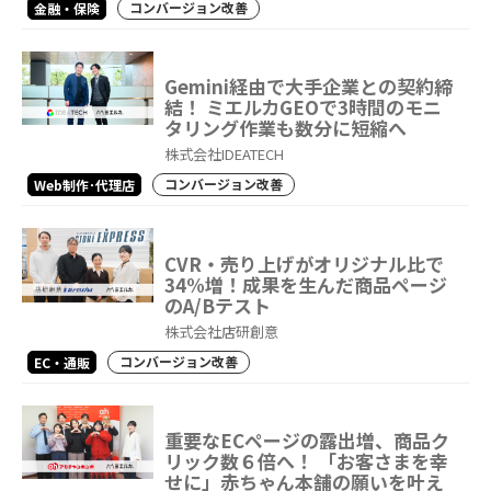
コンバージョン改善
金融・保険
Gemini経由で大手企業との契約締
結！ ミエルカGEOで3時間のモニ
タリング作業も数分に短縮へ
株式会社IDEATECH
コンバージョン改善
Web制作･代理店
CVR・売り上げがオリジナル比で
34%増！成果を生んだ商品ページ
のA/Bテスト
株式会社店研創意
コンバージョン改善
EC・通販
重要なECページの露出増、商品ク
リック数６倍へ！ 「お客さまを幸
せに」赤ちゃん本舗の願いを叶え