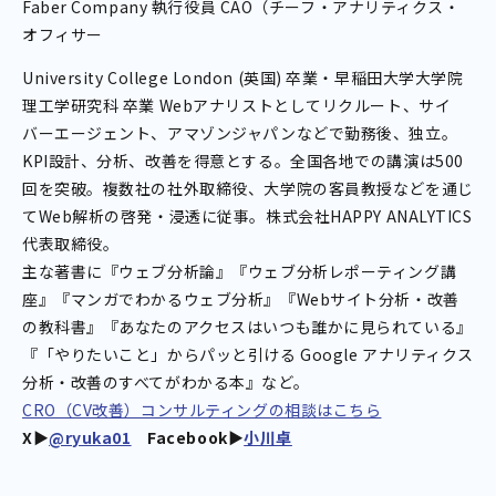
Faber Company 執行役員 CAO（チーフ・アナリティクス・
オフィサー
University College London (英国) 卒業・早稲田大学大学院
理工学研究科 卒業 Webアナリストとしてリクルート、サイ
バーエージェント、アマゾンジャパンなどで勤務後、独立。
KPI設計、分析、改善を得意とする。全国各地での講演は500
回を突破。複数社の社外取締役、大学院の客員教授などを通じ
てWeb解析の啓発・浸透に従事。株式会社HAPPY ANALYTICS
代表取締役。
主な著書に『ウェブ分析論』『ウェブ分析レポーティング講
座』『マンガでわかるウェブ分析』『Webサイト分析・改善
の教科書』『あなたのアクセスはいつも誰かに見られている』
『「やりたいこと」からパッと引ける Google アナリティクス
分析・改善のすべてがわかる本』など。
CRO（CV改善）コンサルティングの相談はこちら
X▶︎
@ryuka01
Facebook▶︎
小川卓