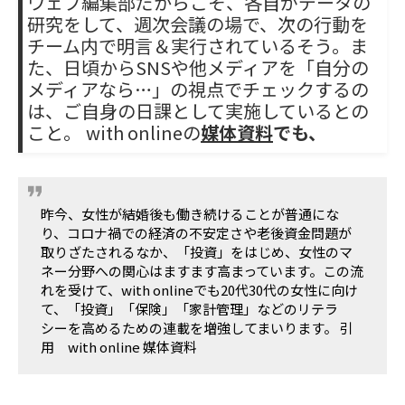
ウェブ編集部だからこそ、各自がデータの
研究をして、週次会議の場で、次の行動を
チーム内で明言＆実行されているそう。ま
た、日頃からSNSや他メディアを「自分の
メディアなら…」の視点でチェックするの
は、ご自身の日課として実施しているとの
こと。
with onlineの
媒体資料
でも、
昨今、女性が結婚後も働き続けることが普通にな
り、コロナ禍での経済の不安定さや老後資金問題が
取りざたされるなか、「投資」をはじめ、女性のマ
ネー分野への関心はますます高まっています。この流
れを受けて、with onlineでも20代30代の女性に向け
て、「投資」「保険」「家計管理」などのリテラ
シーを高めるための連載を増強してまいります。 引
用 with online 媒体資料