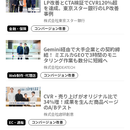
LP改善とCTA検証でCVR120％超
を達成。東京スター銀行のLP改善
事例
株式会社東京スター銀行
コンバージョン改善
金融・保険
Gemini経由で大手企業との契約締
結！ ミエルカGEOで3時間のモニ
タリング作業も数分に短縮へ
株式会社IDEATECH
コンバージョン改善
Web制作･代理店
CVR・売り上げがオリジナル比で
34%増！成果を生んだ商品ページ
のA/Bテスト
株式会社店研創意
コンバージョン改善
EC・通販