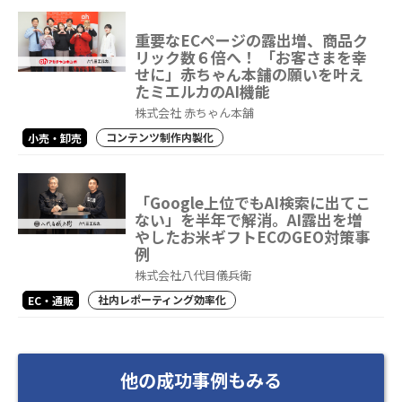
重要なECページの露出増、商品ク
リック数６倍へ！ 「お客さまを幸
せに」赤ちゃん本舗の願いを叶え
たミエルカのAI機能
株式会社 赤ちゃん本舗
コンテンツ制作内製化
小売・卸売
「Google上位でもAI検索に出てこ
ない」を半年で解消。AI露出を増
やしたお米ギフトECのGEO対策事
例
株式会社八代目儀兵衛
社内レポーティング効率化
EC・通販
他の成功事例もみる