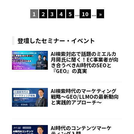
1
2
3
4
5
...
10
...
»
登壇したセミナー・イベント
AI検索対応で話題のミエルカ
月岡氏に聞く！EC事業者が向
き合うべきAI時代のSEOと
『GEO』の真実
AI検索時代のマーケティング
戦略～GEO/LLMOの最新動向
と実践的アプローチ～
AI時代のコンテンツマーケ
ティング入門