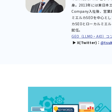
身。2013年には東日本エ
Company入社後、営
ミエルカSEOを中心とし
カSEOとローカルミエル
就任。
GEO（LLMO・AIO
▶︎ X(Twitter)：
@tsuk