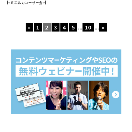
ミエルカユーザー会
«
1
2
3
4
5
...
10
...
»