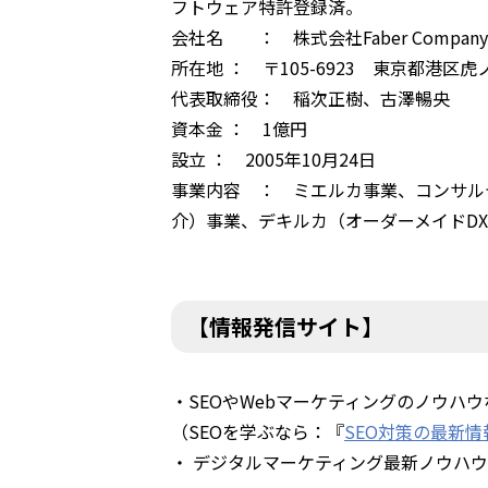
フトウェア特許登録済。
会社名 ： 株式会社Faber Company
所在地 ： 〒105-6923 東京都港区虎
代表取締役： 稲次正樹、古澤暢央
資本金 ： 1億円
設立 ： 2005年10月24日
事業内容 ： ミエルカ事業、コンサル
介）事業、デキルカ（オーダーメイドD
【情報発信サイト】
・SEOやWebマーケティングのノウハ
（SEOを学ぶなら：『
SEO対策の最新情
・ デジタルマーケティング最新ノウハ