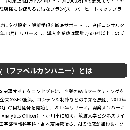
）（測定上限1万PV／月）～。月1000万PVを超えるサイトや
理店様にも使えるお得なプラン(スーパーヒートマッププラ
時にタグ設定・解析手順を徹底サポートし、専任コンサルタ
年10月にリリースし、導入企業数は累計2,600社以上にのぼ
y
（ファベルカンパニー）とは
を実現する」をコンセプトに、企業のWebマーケティングを
企業のSEO施策、コンテンツ制作などの事業を展開。2013年
EO」の自社開発を開始し、2015年リリース。開発メンバーに
Analytics Officer）・小川卓に加え、筑波大学ビジネスサイ
工学部情報科学科・髙木友博教授ら、AIの権威が加わる。ソ