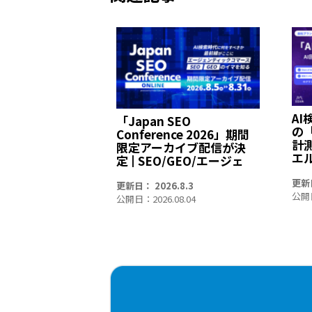
A
「Japan SEO
の
Conference 2026」期間
計
限定アーカイブ配信が決
エル
定 | SEO/GEO/エージェ
ア
ンティックコマースなど
プデ
更新日
最新情報が満載～ プレイ
更新日： 2026.8.3
Vo
公開日
ベント含む全9セッショ
公開日：2026.08.04
「
ンを無料公開 エージェ
視
ンティックコマース、
単
SEO、GEO/LLMOのイマ
に
を知る、会場の熱量を再
びオンラインでお届け～