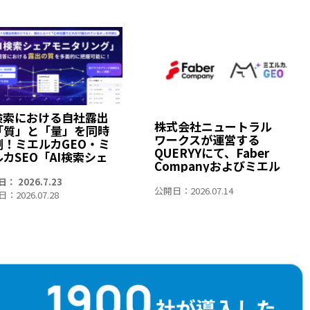
I検索における自社露出
株式会社ニュートラル
「質」と「量」を同時
ワークスが運営する
測！ミエルカGEO・ミ
QUERYYにて、Faber
カSEO「AI検索シェ
Companyおよびミエル
モニタリング」がアッ
カGEOが掲載されました
ート～「Share of
： 2026.7.23
公開日：2026.07.14
ice（露出回数）」や
：2026.07.28
言及ランキング」を可
化。より深く、より簡
に競合との比較が可能
～