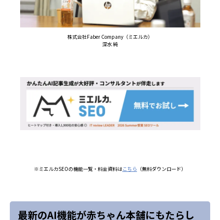
株式会社Faber Company（ミエルカ）
深水 純
※ミエルカSEOの機能一覧・料金資料は
こちら
（無料ダウンロード）
最新のAI機能が赤ちゃん本舗にもたらし