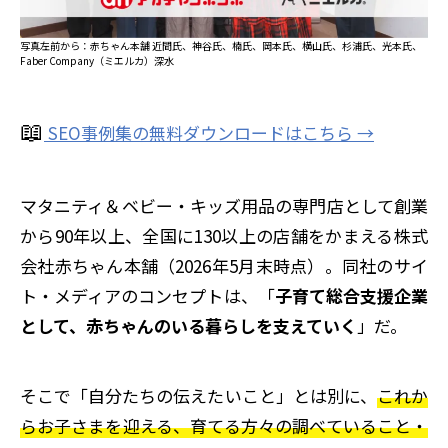
写真左前から：赤ちゃん本舗 近間氏、神谷氏、楠氏、岡本氏、横山氏、杉浦氏、光本氏、
Faber Company（ミエルカ）深水
📖
SEO事例集の無料ダウンロードはこちら →
マタニティ＆ベビー・キッズ用品の専門店として創業
から90年以上、全国に130以上の店舗をかまえる株式
会社赤ちゃん本舗（2026年5月末時点）。同社のサイ
ト・メディアのコンセプトは、「
子育て総合支援企業
として、赤ちゃんのいる暮らしを支えていく
」だ。
そこで「自分たちの伝えたいこと」とは別に、
これか
らお子さまを迎える、育てる方々の調べていること・