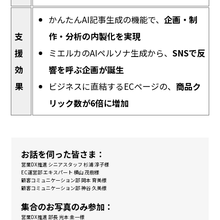
かんたんAI記事生成の機能で、
企画・制
支
作・分析の内製化を実現
援
ミエルカのAIペルソナ生成から、
SNSで反
効
響を呼ぶ企画が誕生
果
ビジネスに直結するECページの、
商品ク
リック数が6倍に増加
お話を伺った皆さま：
営業DX推進 シニアスタッフ 杉浦 淳子様
EC運営部 エキスパート 横山 茂樹様
顧客コミュニケーション部 岡本 育美様
顧客コミュニケーション部 神谷 久美様
集合のお写真のみ参加：
営業DX推進 部長 光本 圭一様