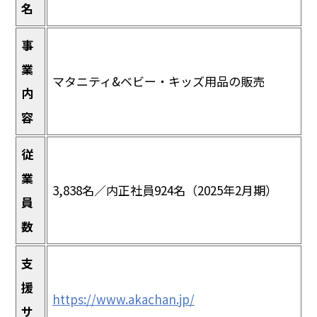
名
事
業
マタニティ&ベビー・キッズ用品の販売
内
容
従
業
3,838名／内正社員924名（2025年2月期）
員
数
支
援
https://www.akachan.jp/
サ