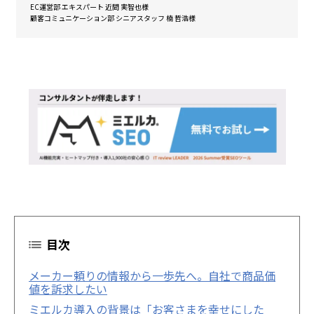
EC運営部 エキスパート 近間 実智也様
顧客コミュニケーション部 シニアスタッフ 楠 哲浩様
目次
メーカー頼りの情報から一歩先へ。自社で商品価
値を訴求したい
ミエルカ導入の背景は「お客さまを幸せにした