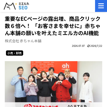
ミエルカTOP
ミエルカ導入事例
株式会社 赤ちゃん本舗
重要なECページの露出増、商品クリック
数６倍へ！ 「お客さまを幸せに」赤ちゃ
ん本舗の願いを叶えたミエルカのAI機能
株式会社 赤ちゃん本舗
2026.07.07
2026/7/22
小売・卸売