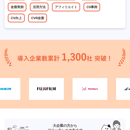
改善実例
活用方法
アフィリエイト
CS事例
CV向上
CVR改善
大企業の方から