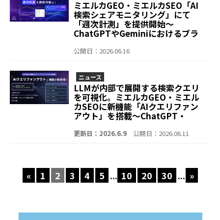
ミエルカGEO・ミエルカSEO「AI
検索シェアモニタリング」にて
「週次計測」を提供開始～
ChatGPTやGeminiにおけるブラ
ンド露出の定点観測を、目的と
フェーズに合わせ効率的に運用可
公開日：2026.06.16
能に～
ニュース
LLMが内部で展開する検索クエリ
を可視化。ミエルカGEO・ミエル
カSEOに新機能「AIクエリファン
アウト」を搭載〜ChatGPT・
Geminiのファンアウトクエリを一
括取得し、GEO対策の抜け漏れ防
更新日：2026.6.9
公開日：2026.06.11
止をサポート〜
«
1
2
3
4
5
...
10
20
30
...
»