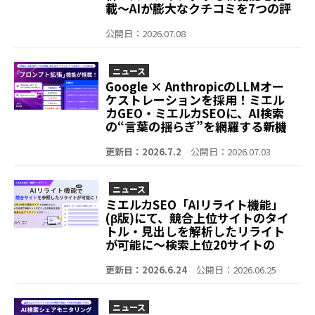
載〜AIが膨大なクチコミを7つの評
価項目へ即座に分類し、自動分
析。いますぐ改善すべき店舗や項
公開日：2026.07.08
目の早期発見が可能に〜
ニュース
Google × AnthropicのLLMオー
ケストレーションを採用！ミエル
カGEO・ミエルカSEOに、AI検索
の“言葉の揺らぎ”を網羅する新機
能「プロンプト拡張」を搭載～5つ
の購買フェーズに応じた拡張で、
更新日：2026.7.2
公開日：2026.07.03
露出拡大からハルシネーション対
策まで一気通貫でサポート～
ニュース
ミエルカSEO「AIリライト機能」
(β版)にて、競合上位サイトのタイ
トル・見出しを解析したリライト
が可能に〜検索上位20サイトの
データをAIが分析し、検索トレン
ドを押さえた高精度なリライトを
更新日：2026.6.24
公開日：2026.06.25
サポート〜
ニュース