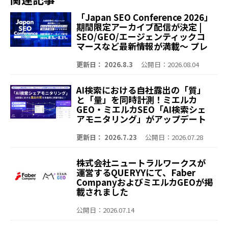
「Japan SEO Conference 2026」
期間限定アーカイブ配信が決定 |
SEO/GEO/エージェンティックコ
マースなど最新情報が満載～ プレ
イベント含む全9セッションを無料
公開 エージェンティックコマー
更新日： 2026.8.3
公開日：2026.08.04
ス、SEO、GEO/LLMOのイマを知
る、会場の熱量を再びオンライン
AI検索における自社露出の「質」
でお届け～
と「量」を同時計測！ミエルカ
GEO・ミエルカSEO「AI検索シェ
アモニタリング」がアップデート
～「Share of Voice（露出回
数）」や「言及ランキング」を可
更新日： 2026.7.23
公開日：2026.07.28
視化。より深く、より簡単に競合
との比較が可能に～
株式会社ニュートラルワークスが
運営するQUERYYにて、Faber
CompanyおよびミエルカGEOが掲
載されました
公開日：2026.07.14