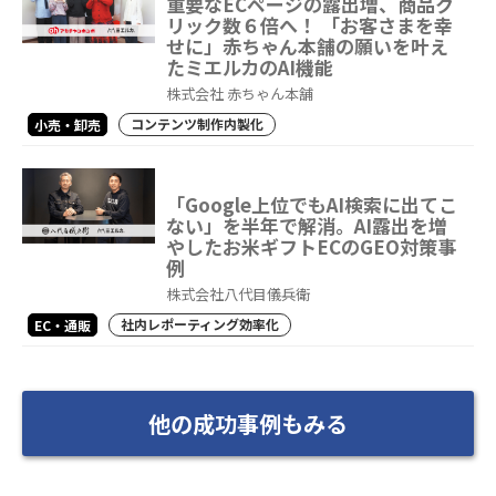
重要なECページの露出増、商品ク
リック数６倍へ！ 「お客さまを幸
せに」赤ちゃん本舗の願いを叶え
たミエルカのAI機能
株式会社 赤ちゃん本舗
コンテンツ制作内製化
小売・卸売
「Google上位でもAI検索に出てこ
ない」を半年で解消。AI露出を増
やしたお米ギフトECのGEO対策事
例
株式会社八代目儀兵衛
社内レポーティング効率化
EC・通販
他の成功事例もみる