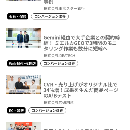
事例
株式会社東京スター銀行
コンバージョン改善
金融・保険
Gemini経由で大手企業との契約締
結！ ミエルカGEOで3時間のモニ
タリング作業も数分に短縮へ
株式会社IDEATECH
コンバージョン改善
Web制作･代理店
CVR・売り上げがオリジナル比で
34%増！成果を生んだ商品ページ
のA/Bテスト
株式会社店研創意
コンバージョン改善
EC・通販