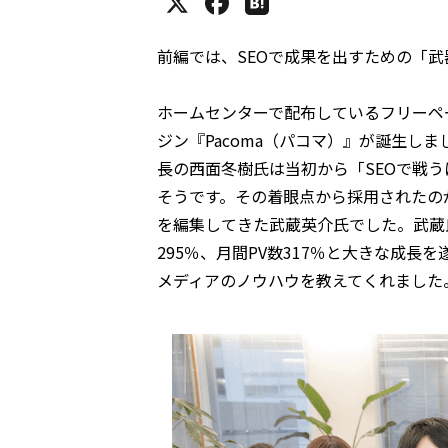
前編では、SEOで成果を出すための「
ホームセンターで配布しているフリーペー
ジン『Pacoma（パコマ）』が誕生し
長の西面冬樹氏は当初から「SEOで戦
そうです。その着眼点から採用されたの
を編集してきた武蔵英介氏でした。武蔵氏
295％、月間PV数317％と大きな成長
メディアのノウハウを教えてくれました