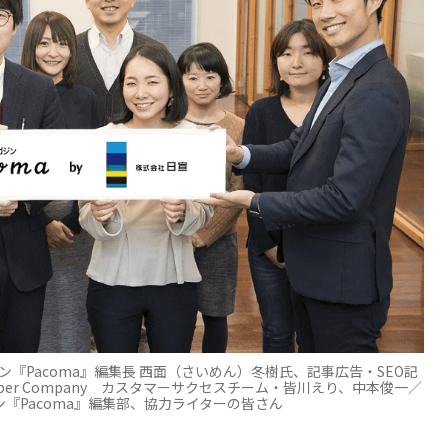
『Pacoma』編集長 西面（さいめん）冬樹氏、記事広告・SEO記
er Company カスタマーサクセスチーム・皆川えり、中本俊一／
ン『Pacoma』編集部、協力ライターの皆さん