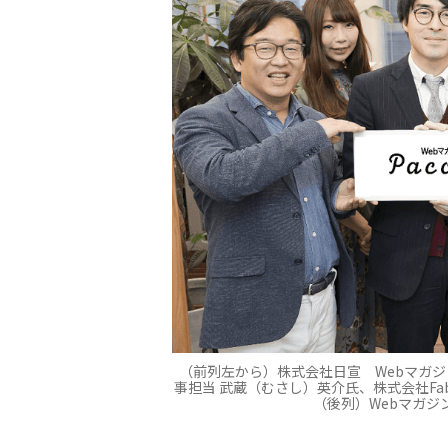
（前列左から）株式会社日宣 Webマガジン
事担当 武蔵（むさし）英介氏、株式会社Fab
（後列）Webマガジ