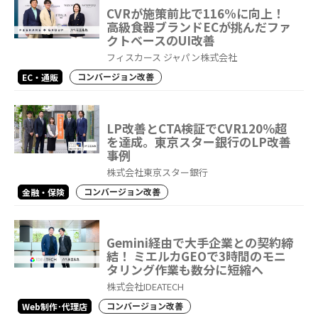
CVRが施策前比で116%に向上！
高級食器ブランドECが挑んだファ
クトベースのUI改善
フィスカース ジャパン株式会社
コンバージョン改善
EC・通販
LP改善とCTA検証でCVR120％超
を達成。東京スター銀行のLP改善
事例
株式会社東京スター銀行
コンバージョン改善
金融・保険
Gemini経由で大手企業との契約締
結！ ミエルカGEOで3時間のモニ
タリング作業も数分に短縮へ
株式会社IDEATECH
コンバージョン改善
Web制作･代理店