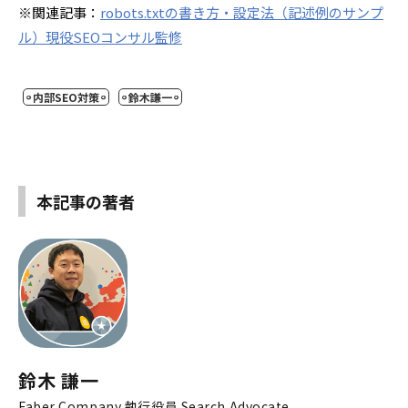
※関連記事：
robots.txtの書き方・設定法（記述例のサンプ
ル）現役SEOコンサル監修
内部SEO対策
鈴木謙一
本記事の著者
鈴木 謙一
Faber Company 執行役員 Search Advocate