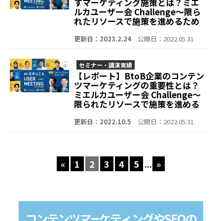
すマーケティング施策とは？ミエ
ルカユーザー会 Challenge～限ら
れたリソースで施策を進めるため
には～Day2
更新日：2023.2.24
公開日：2022.05.31
セミナー・講演実績
【レポート】BtoB企業のコンテン
ツマーケティングの重要性とは？
ミエルカユーザー会 Challenge～
限られたリソースで施策を進める
ためには～Day1
更新日：2022.10.5
公開日：2022.05.31
«
1
2
3
4
5
...
»