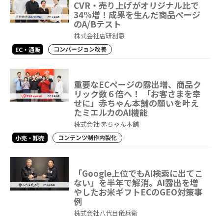
CVR・売り上げがオリジナル比で
34%増！成果を生んだ商品ページ
のA/Bテスト
株式会社店研創意
コンバージョン改善
EC・通販
重要なECページの露出増、商品ク
リック数６倍へ！ 「お客さまを幸
せに」赤ちゃん本舗の願いを叶え
たミエルカのAI機能
株式会社 赤ちゃん本舗
コンテンツ制作内製化
小売・卸売
「Google上位でもAI検索に出てこ
ない」を半年で解消。AI露出を増
やしたお米ギフトECのGEO対策事
例
株式会社八代目儀兵衛