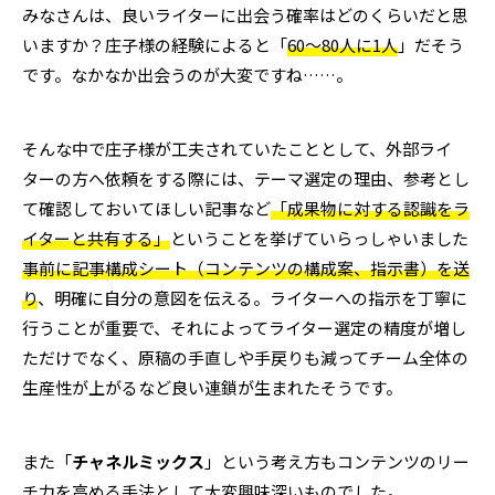
みなさんは、良いライターに出会う確率はどのくらいだと思
いますか？庄子様の経験によると「
60～80人に1人
」だそう
です。なかなか出会うのが大変ですね……。
そんな中で庄子様が工夫されていたこととして、外部ライ
ターの方へ依頼をする際には、テーマ選定の理由、参考とし
て確認しておいてほしい記事など
「成果物に対する認識をラ
イターと共有する」
ということを挙げていらっしゃいました
事前に記事構成シート（コンテンツの構成案、指示書）を送
り
、明確に自分の意図を伝える。ライターへの指示を丁寧に
行うことが重要で、それによってライター選定の精度が増し
ただけでなく、原稿の手直しや手戻りも減ってチーム全体の
生産性が上がるなど良い連鎖が生まれたそうです。
また「
チャネルミックス
」という考え方もコンテンツのリー
チ力を高める手法として大変興味深いものでした。