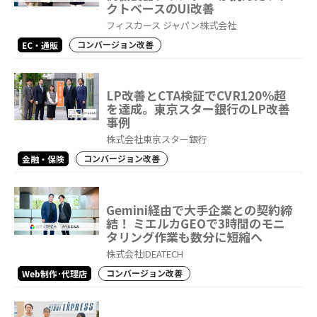
クトベースのUI改善
フィスカース ジャパン株式会社
コンバージョン改善
EC・通販
LP改善とCTA検証でCVR120％超
を達成。東京スター銀行のLP改善
事例
株式会社東京スター銀行
コンバージョン改善
金融・保険
Gemini経由で大手企業との契約締
結！ ミエルカGEOで3時間のモニ
タリング作業も数分に短縮へ
株式会社IDEATECH
コンバージョン改善
Web制作･代理店