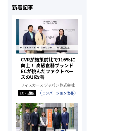
新着記事
CVRが施策前比で116%に
向上！ 高級食器ブランド
ECが挑んだファクトベー
スのUI改善
フィスカース ジャパン株式会社
EC・通販
コンバージョン改善