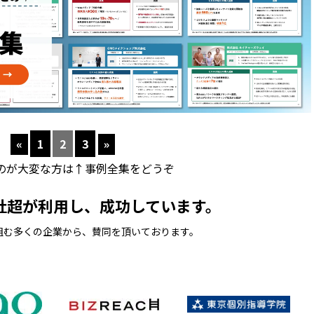
«
1
2
3
»
のが大変な方は↑事例全集をどうぞ
00社超が利用し、成功しています。
り組む多くの企業から、賛同を頂いております。