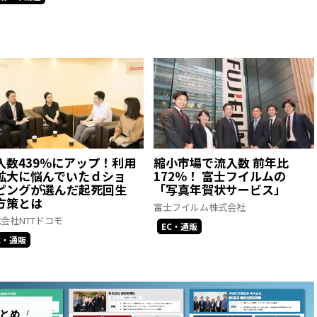
入数439％にアップ！利用
縮小市場で流入数 前年比
拡大に悩んでいたｄショ
172％！ 富士フイルムの
ピングが選んだ起死回生
「写真年賀状サービス」
方策とは
富士フイルム株式会社
会社NTTドコモ
EC・通販
C・通販