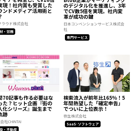
実現！社内賞も受賞した
のデジタル化を推進し、3年
ウンドメディア活用術と
でCV数5倍を実現。社内変
？
革が成功の鍵
クラウド株式会社
日本コンベンションサービス株式会
社
材・労務
専門サービス
間70記事も作る必要はな
検索流入が前年比165％！5
った？ヒット企画『街の
年間熱望した「確定申告」
人化シリーズ』誕生まで
でついに上位表示！
軌跡
弥生株式会社
会社CHINTAI
SaaS･ソフトウェア
設・不動産