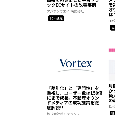
を
ックECサイトの改善事例
オ
アジアンウエイ 株式会社
は
EC・通販
HR
人
月
「差別化」と「専門性」を
か
重視し、ユーザー数は150倍
擬
にまで成長。不動産オウン
の
ドメディアの成功施策を徹
株式
底解説!!
建
株式会社ボルテックス