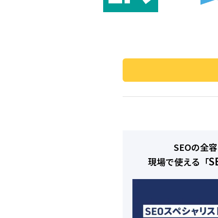
SEOの全
S
現場で使える「