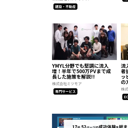
建設・不動産
YMYL分野でも堅調に流入
流
増！半年で500万PVまで成
者
長した施策を解説!!
ッ
の
株式会社ミツモア
株式
専門サービス
E