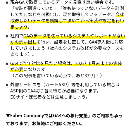
現在GAで取得しているデータを見直す良い機会です。
「実装が間違っていた」「誰も使っていないデータを計測
してた」などを可視化し、現在取得しているデータ、
今後
取得したいデータを議論して決めてから実装や設定を行い
ましょう
。
社内で
GAのデータを使っているシステムやレポートがない
かの洗い出し
を行い、設定をし直して、GA4導入後に対応
していきましょう（社内のシステム改修が必要なケースも
あります）。
GA4で昨年対比を見たい場合は、2022年6月末までの実装
が必要
になります
（この記事を書いている時点で、あと3カ月！）
外部サービスを（カートASP）等を利用している場合は
ASP側のGA4切り替え待ちが必要になります。
ECサイト運営者などは注意しましょう。
▼Faber CompanyではGA4への移行支援」のご相談も承っ
ております。お気軽にご相談ください。