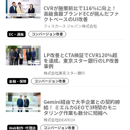
CVRが施策前比で116%に向上！
高級食器ブランドECが挑んだファ
クトベースのUI改善
フィスカース ジャパン株式会社
コンバージョン改善
EC・通販
LP改善とCTA検証でCVR120％超
を達成。東京スター銀行のLP改善
事例
株式会社東京スター銀行
コンバージョン改善
金融・保険
Gemini経由で大手企業との契約締
結！ ミエルカGEOで3時間のモニ
タリング作業も数分に短縮へ
株式会社IDEATECH
コンバージョン改善
Web制作･代理店