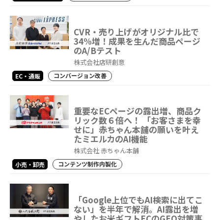
CVR・売り上げがオリジナル比で
34%増！成果を生んだ商品ページ
のA/Bテスト
株式会社店研創意
コンバージョン改善
EC・通販
重要なECページの露出増、商品ク
リック数６倍へ！ 「お客さまを幸
せに」赤ちゃん本舗の願いを叶え
たミエルカのAI機能
株式会社 赤ちゃん本舗
コンテンツ制作内製化
小売・卸売
「Google上位でもAI検索に出てこ
ない」を半年で解消。AI露出を増
やしたお米ギフトECのGEO対策事