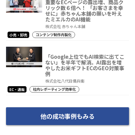
重要なECページの露出増、商品ク
リック数６倍へ！ 「お客さまを幸
せに」赤ちゃん本舗の願いを叶え
たミエルカのAI機能
株式会社 赤ちゃん本舗
コンテンツ制作内製化
小売・卸売
「Google上位でもAI検索に出てこ
ない」を半年で解消。AI露出を増
やしたお米ギフトECのGEO対策事
例
株式会社八代目儀兵衛
社内レポーティング効率化
EC・通販
他の成功事例もみる