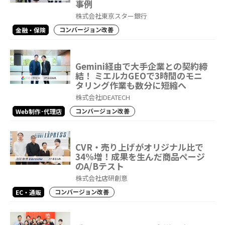
事例
株式会社東京スター銀行
コンバージョン改善
金融・保険
Gemini経由で大手企業との契約締
結！ ミエルカGEOで3時間のモニ
タリング作業も数分に短縮へ
株式会社IDEATECH
コンバージョン改善
Web制作･代理店
CVR・売り上げがオリジナル比で
34%増！成果を生んだ商品ページ
のA/Bテスト
株式会社店研創意
コンバージョン改善
EC・通販