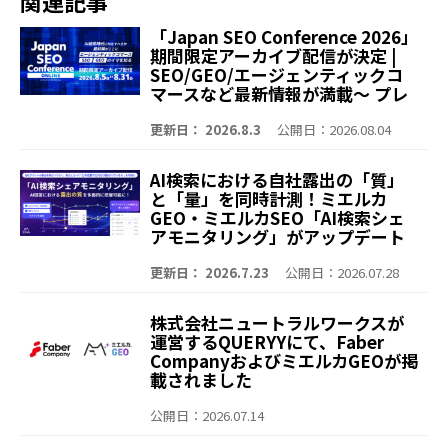
関連記事
「Japan SEO Conference 2026」
期間限定アーカイブ配信が決定 |
SEO/GEO/エージェンティックコ
マースなど最新情報が満載～ プレ
イベント含む全9セッションを無料
公開 エージェンティックコマー
更新日： 2026.8.3
公開日：2026.08.04
ス、SEO、GEO/LLMOのイマを知
る、会場の熱量を再びオンライン
AI検索における自社露出の「質」
でお届け～
と「量」を同時計測！ミエルカ
GEO・ミエルカSEO「AI検索シェ
アモニタリング」がアップデート
～「Share of Voice（露出回
数）」や「言及ランキング」を可
更新日： 2026.7.23
公開日：2026.07.28
視化。より深く、より簡単に競合
との比較が可能に～
株式会社ニュートラルワークスが
運営するQUERYYにて、Faber
CompanyおよびミエルカGEOが掲
載されました
公開日：2026.07.14