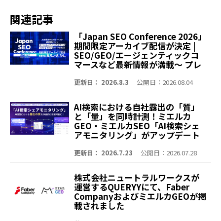
関連記事
「Japan SEO Conference 2026」
期間限定アーカイブ配信が決定 |
SEO/GEO/エージェンティックコ
マースなど最新情報が満載～ プレ
イベント含む全9セッションを無料
公開 エージェンティックコマー
更新日： 2026.8.3
公開日：2026.08.04
ス、SEO、GEO/LLMOのイマを知
る、会場の熱量を再びオンライン
AI検索における自社露出の「質」
でお届け～
と「量」を同時計測！ミエルカ
GEO・ミエルカSEO「AI検索シェ
アモニタリング」がアップデート
～「Share of Voice（露出回
数）」や「言及ランキング」を可
更新日： 2026.7.23
公開日：2026.07.28
視化。より深く、より簡単に競合
との比較が可能に～
株式会社ニュートラルワークスが
運営するQUERYYにて、Faber
CompanyおよびミエルカGEOが掲
載されました