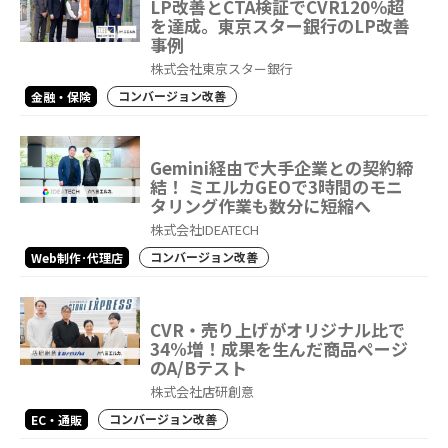
LP改善とCTA検証でCVR120％超
を達成。東京スター銀行のLP改善
事例
株式会社東京スター銀行
コンバージョン改善
金融・保険
Gemini経由で大手企業との契約締
結！ ミエルカGEOで3時間のモニ
タリング作業も数分に短縮へ
株式会社IDEATECH
コンバージョン改善
Web制作･代理店
CVR・売り上げがオリジナル比で
34%増！成果を生んだ商品ページ
のA/Bテスト
株式会社店研創意
コンバージョン改善
EC・通販