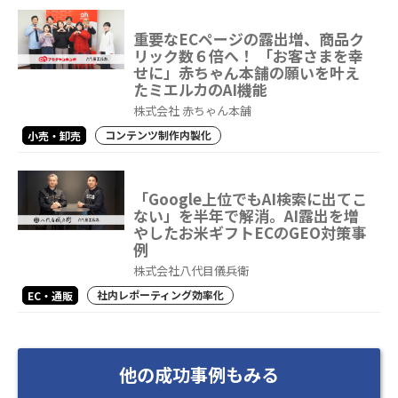
重要なECページの露出増、商品ク
リック数６倍へ！ 「お客さまを幸
せに」赤ちゃん本舗の願いを叶え
たミエルカのAI機能
株式会社 赤ちゃん本舗
コンテンツ制作内製化
小売・卸売
「Google上位でもAI検索に出てこ
ない」を半年で解消。AI露出を増
やしたお米ギフトECのGEO対策事
例
株式会社八代目儀兵衛
社内レポーティング効率化
EC・通販
他の成功事例もみる