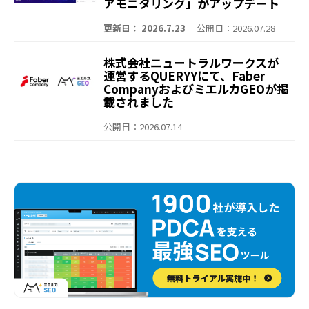
アモニタリング」がアップデート
～「Share of Voice（露出回
数）」や「言及ランキング」を可
更新日： 2026.7.23
公開日：2026.07.28
視化。より深く、より簡単に競合
との比較が可能に～
株式会社ニュートラルワークスが
運営するQUERYYにて、Faber
CompanyおよびミエルカGEOが掲
載されました
公開日：2026.07.14