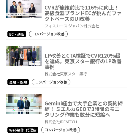
CVRが施策前比で116%に向上！
高級食器ブランドECが挑んだファ
クトベースのUI改善
フィスカース ジャパン株式会社
コンバージョン改善
EC・通販
LP改善とCTA検証でCVR120％超
を達成。東京スター銀行のLP改善
事例
株式会社東京スター銀行
コンバージョン改善
金融・保険
Gemini経由で大手企業との契約締
結！ ミエルカGEOで3時間のモニ
タリング作業も数分に短縮へ
株式会社IDEATECH
コンバージョン改善
Web制作･代理店