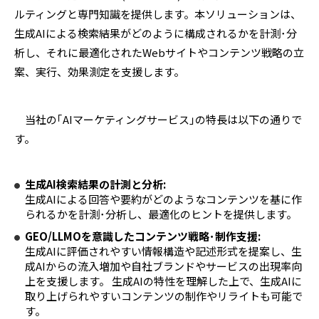
ルティングと専門知識を提供します。本ソリューションは、
生成
AI
による検索結果がどのように構成されるかを計測･分
析し、それに最適化された
Web
サイトやコンテンツ戦略の立
案、実行、効果測定を支援します。
当社の｢
AI
マーケティングサービス｣の特長は以下の通りで
す。
生成
AI
検索結果の計測と分析
:
生成
AI
による回答や要約がどのようなコンテンツを基に作
られるかを計測･分析し、最適化のヒントを提供します。
GEO/LLMO
を意識したコンテンツ戦略･制作支援
:
生成
AI
に評価されやすい情報構造や記述形式を提案し、生
成
AI
からの流入増加や自社ブランドやサービスの出現率向
上を支援します。 生成
AI
の特性を理解した上で、生成
AI
に
取り上げられやすいコンテンツの制作やリライトも可能で
す。