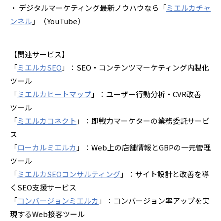
・ デジタルマーケティング最新ノウハウなら「
ミエルカチャ
ンネル
」（
YouTube
）
【関連サービス】
「
ミエルカ
SEO
」：
SEO
・コンテンツマーケティング内製化
ツール
「
ミエルカヒートマップ
」：ユーザー行動分析・
CVR
改善
ツール
「
ミエルカコネクト
」：即戦力マーケターの業務委託サービ
ス
「
ローカルミエルカ
」：
Web
上の店舗情報と
GBP
の一元管理
ツール
「
ミエルカ
SEO
コンサルティング
」：サイト設計と改善を導
く
SEO
支援サービス
「
コンバージョンミエルカ
」：コンバージョン率アップを実
現する
Web
接客ツール