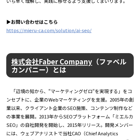
いち早く理解し、実践に移せるよう支援してまいります。
▶
お問い合わせはこちら
https://mieru-ca.com/solution/ai-seo/
株式会社
Faber Company
（ファベル
カンパニー）とは
「辺境の知から、
“
マーケティングゼロ
“
を実現する」をコ
ンセプトに、企業の
Web
マーケティングを支援。
2005
年の創
業以来、クライアント企業の
SEO
施策、コンテンツ制作など
の事業を展開。
2013
年から
SEO
プラットフォーム「ミエルカ
SEO
」の自社開発を開始し、
2015
年リリース。開発メンバー
には、ウェブアナリストで当社
CAO
（
Chief Analytics