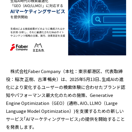
株式会社
Faber Company
（本社：東京都港区、代表取締
役：稲次 正樹、古澤 暢央）は、
2025
年
5
月
13
日､生成
AI
の進
化により変化するユーザーの検索体験に合わせたブランド認
知やパフォーマンス最大化のための施策、
Generative
Engine Optimization
（
GEO
）
(
通称､
AIO
､
LLMO
（
Large
Language Model Optimization
）
)
を支援するための新しい
サービス｢
AI
マーケティングサービス｣の提供を開始すること
を発表します。