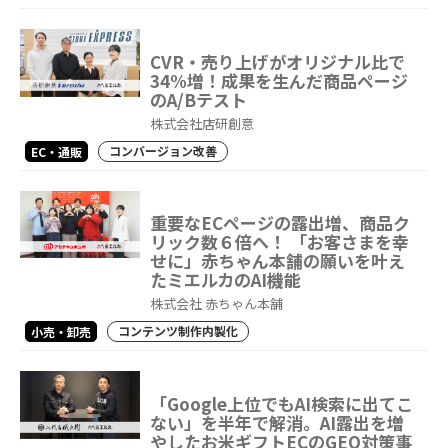
CVR・売り上げがオリジナル比で
34%増！成果を生んだ商品ページ
のA/Bテスト
株式会社店研創意
コンバージョン改善
EC・通販
重要なECページの露出増、商品ク
リック数６倍へ！ 「お客さまを幸
せに」赤ちゃん本舗の願いを叶え
たミエルカのAI機能
株式会社 赤ちゃん本舗
コンテンツ制作内製化
小売・卸売
「Google上位でもAI検索に出てこ
ない」を半年で解消。AI露出を増
やしたお米ギフトECのGEO対策事