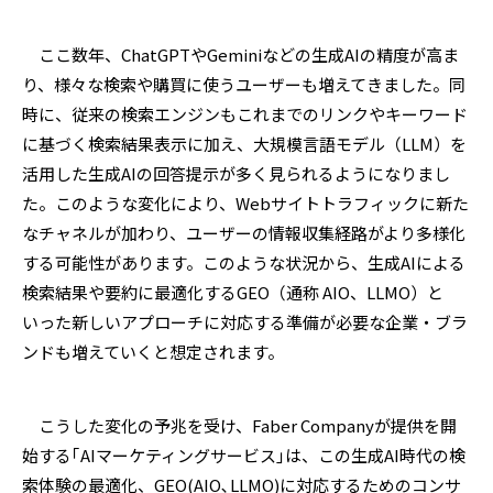
ここ数年、
ChatGPT
や
Gemini
などの生成
AI
の精度が高ま
り、様々な検索や購買に使うユーザーも増えてきました。同
時に、従来の検索エンジンもこれまでのリンクやキーワード
に基づく検索結果表示に加え、大規模言語モデル（
LLM
）を
活用した生成
AI
の回答提示が多く見られるようになりまし
た。このような変化により、
Web
サイトトラフィックに新た
なチャネルが加わり、ユーザーの情報収集経路がより多様化
する可能性があります。このような状況から、生成
AI
による
検索結果や要約に最適化する
GEO
（通称
AIO
、
LLMO
）と
いった新しいアプローチに対応する準備が必要な企業・ブラ
ンドも増えていくと想定されます。
こうした変化の予兆を受け、
Faber Company
が提供を開
始する｢
AI
マーケティングサービス｣は、この生成
AI
時代の検
索体験の最適化、
GEO(AIO
､
LLMO)
に対応するためのコンサ