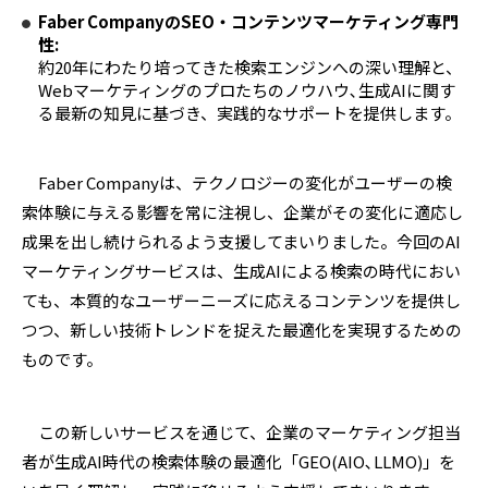
Faber Company
の
SEO
・コンテンツマーケティング専門
性
:
約
20
年にわたり培ってきた検索エンジンへの深い理解と、
Web
マーケティングのプロたちのノウハウ､生成
AI
に関す
る最新の知見に基づき、実践的なサポートを提供します。
Faber Companyは、テクノロジーの変化がユーザーの検
索体験に与える影響を常に注視し、企業がその変化に適応し
成果を出し続けられるよう支援してまいりました。今回の
AI
マーケティングサービスは、生成
AI
による検索の時代におい
ても、本質的なユーザーニーズに応えるコンテンツを提供し
つつ、新しい技術トレンドを捉えた最適化を実現するための
ものです。
この新しいサービスを通じて、企業のマーケティング担当
者が生成
AI
時代の検索体験の最適化「
GEO(AIO
､
LLMO)
」を