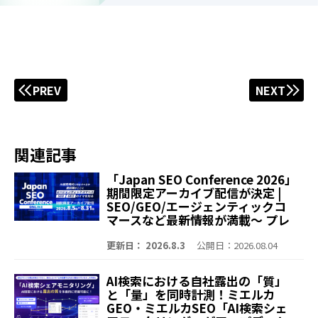
PREV
NEXT
関連記事
「Japan SEO Conference 2026」
期間限定アーカイブ配信が決定 |
SEO/GEO/エージェンティックコ
マースなど最新情報が満載～ プレ
イベント含む全9セッションを無料
公開 エージェンティックコマー
更新日： 2026.8.3
公開日：2026.08.04
ス、SEO、GEO/LLMOのイマを知
る、会場の熱量を再びオンライン
AI検索における自社露出の「質」
でお届け～
と「量」を同時計測！ミエルカ
GEO・ミエルカSEO「AI検索シェ