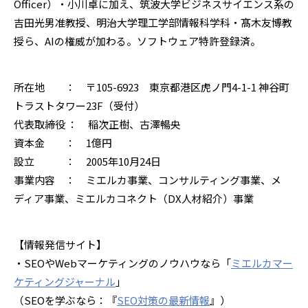
Officer
）・小川卓に加え、筑波大学ビジネスサイエンス系の
吉田光男准教授、明治大学理工学部情報科学科・髙木友博教
授ら、
AI
の権威が加わる。ソフトウェア特許登録済。
所在地
： 〒
105-6923
東京都港区虎ノ門
4-1-1
神谷町
トラストタワー
23F
（受付）
代表取締役 ： 稲次正樹、古澤暢央
資本金
：
1
億円
設立
：
2005
年
10
月
24
日
事業内容 ： ミエルカ事業、コンサルティング事業、メ
ディア事業、ミエルカコネクト（
DX
人材紹介）事業
【情報発信サイト】
・
SEO
や
Web
マーケティングのノウハウなら「
ミエルカマー
ケティングジャーナル
」
（
SEO
を学ぶなら：『
SEO
対策の最新情報
』）