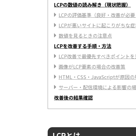
LCPの数値の読み解き（現状把握）
LCPの評価基準（良好・改善が必
LCPが悪いサイトに起こりがちな症
数値を見るときの注意点
LCPを改善する手順・方法
LCP改善で最優先すべきポイントを
画像がLCP要素の場合の改善策
HTML・CSS・JavaScriptが原
サーバー・配信環境による影響の
改善後の結果確認
LCPとは