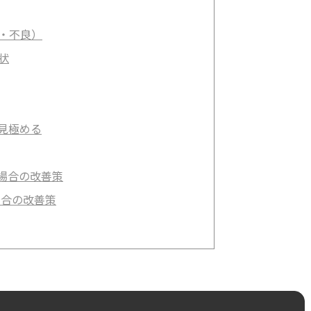
要・不良）
状
見極める
因の場合の改善策
場合の改善策