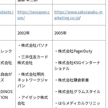
udante.j
https://seojapan.c
https://www.sakurasaku-m
om/
arketing.co.jp
/
2002年
2005年
・株式会社パソナ
社レック
・株式会社PagerDuty
・三井住友カード
株式会社
株式会社
・株式会社KSGインターナ
ショナル
社自由が
・株式会社明光
ーズ
ネットワークジャ
・株式会社鎌倉新書
パン
INOS
・株式会社グラムスタイル
TION
・アイゼック株式
会社
・はらメディカルクリニッ