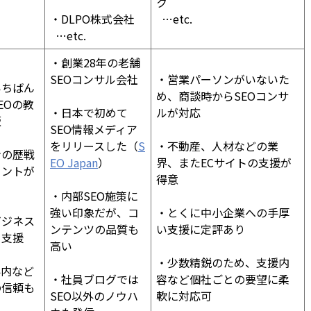
ク
・DLPO株式会社
…etc.
…etc.
・創業28年の老舗
SEOコンサル会社
・営業パーソンがいないた
いちばん
め、商談時からSEOコンサ
EOの教
・日本で初めて
ルが対応
版
SEO情報メディア
をリリースした（
S
・不動産、人材などの業
ンの歴戦
EO Japan
）
界、またECサイトの支援が
タントが
得意
・内部SEO施策に
強い印象だが、コ
・とくに中小企業への手厚
ビジネス
ンテンツの品質も
い支援に定評あり
ら支援
高い
・少数精鋭のため、支援内
界内など
・社員ブログでは
容など個社ごとの要望に柔
の信頼も
SEO以外のノウハ
軟に対応可