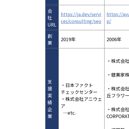
会
https://ja.dev/servi
https://ay
社
ces/consulting/seo
p/
URL
創
2019年
2006年
業
・株式会
・健美家
支
・日本ファクト
援
・株式会
チェックセンター
実
丘フラワ
・株式会社アニウェ
績
ア
企
・株式会社D
…etc.
業
CORPORA