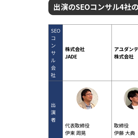
出演のSEOコンサル4社
SEO
コ
ン
株式会社
アユダン
サ
JADE
株式会社
ル
会
社
出
演
者
代表取締役
取締役
伊東 周晃
伊藤 大典