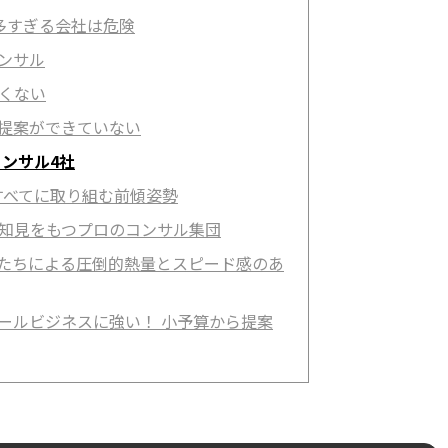
多すぎる会社は危険
コンサル
良くない
た提案ができていない
ンサル4社
策すべてに取り組む前傾姿勢
な知見をもつプロのコンサル集団
ルたちによる圧倒的熱量とスピード感のあ
モールビジネスに強い！ 小予算から提案