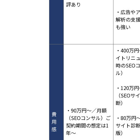
評あり
・広告や
解析の支
も強い
・400万
イトリニ
時のSEO
ル）
・120万円
（SEOサ
断）
・90万円〜／月額
費
（SEOコンサル）ご
・80万円〜
用
契約期間の想定は1
サイト診
感
年〜
版）