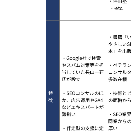
・坪田塾
…etc.
・書籍「
やさしいS
本」を出
・Google社で検索
やスパム対策等を担
・ベテラ
当していた長山一石
コンサル
氏が設立
多数在籍
特
・SEOコンサルのほ
・技術と
徴
か、広告運用やGA4
の両軸か
などエキスパートが
勢揃い
・SEO業
同業から
・伴走型の支援に定
厚い