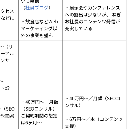
ウも発信
（
社員ブログ
）
・展示会やカンファレンス
アクセス
への露出は少ないが、 ねぎ
援などに
・飲食店などWeb
お社長のコンテンツ発信が
マーケティング以
充実している
外の事業も盛ん
円〜（サ
ューアル
コンサ
〜
イト診
・40万円〜／月額（SEOコ
・40万円〜／月額
ンサル）
（SEO
（SEOコンサル）
断※簡易
ご契約期間の想定
・6万円〜／本（コンテンツ
は6ヶ月〜
支援）