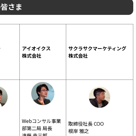
の皆さま
テ
アイオイクス
サクラサクマーケティング
株式会社
株式会社
Webコンサル事業
取締役社長 COO
部第二局 局長
根岸 雅之
遠藤 幸三郎