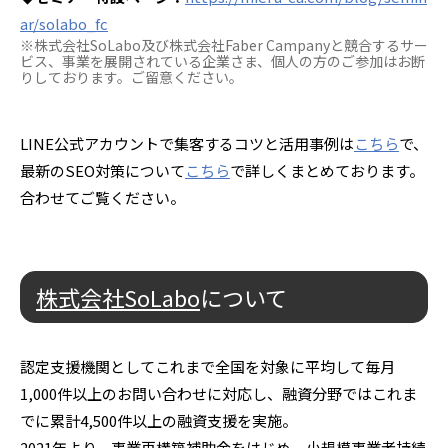
ar/solabo_fc
※株式会社SoLabo及び株式会社Faber Campanyと競合するサー
ビス、事業を展開されている企業さま、個人の方のご参加はお断
りしております。ご留意ください。
LINE公式アカウントで集客するコツと活用事例は
こちら
で、
最新のSEO対策について
こちら
で詳しくまとめております。
合わせてご覧ください。
株式会社SoLabo
について
認定支援機関としてこれまで全国を対象に平均して毎月
1,000件以上のお問い合わせに対応し、融資分野ではこれま
でに累計4,500件以上の融資支援を実施。
2021年より、事業再構築補助金をはじめ、小規模事業者持続