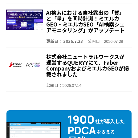
ス、SEO、GEO/LLMOのイマを知
る、会場の熱量を再びオンライン
AI検索における自社露出の「質」
でお届け～
と「量」を同時計測！ミエルカ
GEO・ミエルカSEO「AI検索シェ
アモニタリング」がアップデート
～「Share of Voice（露出回
数）」や「言及ランキング」を可
更新日： 2026.7.23
公開日：2026.07.28
視化。より深く、より簡単に競合
との比較が可能に～
株式会社ニュートラルワークスが
運営するQUERYYにて、Faber
CompanyおよびミエルカGEOが掲
載されました
公開日：2026.07.14