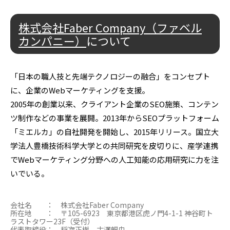
株式会社Faber Company（ファベル
カンパニー）
について
「日本の職人技と先端テクノロジーの融合」をコンセプト
に、企業のWebマーケティングを支援。
2005年の創業以来、クライアント企業のSEO施策、コンテン
ツ制作などの事業を展開。2013年からSEOプラットフォーム
「ミエルカ」の自社開発を開始し、2015年リリース。国立大
学法人豊橋技術科学大学との共同研究を皮切りに、産学連携
でWebマーケティング分野への人工知能の応用研究に力を注
いでいる。
会社名 ： 株式会社Faber Company
所在地 ： 〒105-6923 東京都港区虎ノ門4-1-1 神谷町ト
ラストタワー23F（受付）
代表取締役： 稲次正樹、古澤暢央