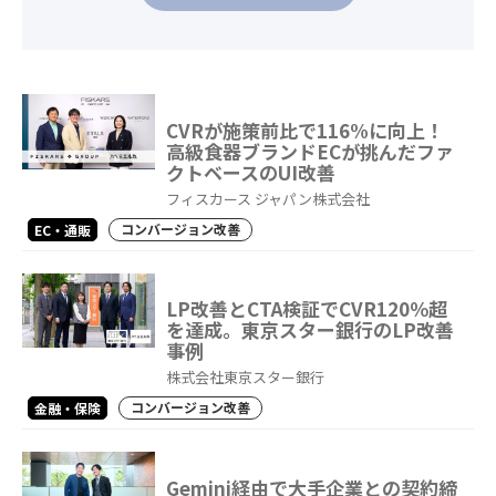
CVRが施策前比で116%に向上！
高級食器ブランドECが挑んだファ
クトベースのUI改善
フィスカース ジャパン株式会社
コンバージョン改善
EC・通販
LP改善とCTA検証でCVR120％超
を達成。東京スター銀行のLP改善
事例
株式会社東京スター銀行
コンバージョン改善
金融・保険
Gemini経由で大手企業との契約締