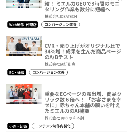
結！ ミエルカGEOで3時間のモニ
タリング作業も数分に短縮へ
株式会社IDEATECH
コンバージョン改善
Web制作･代理店
CVR・売り上げがオリジナル比で
34%増！成果を生んだ商品ページ
のA/Bテスト
株式会社店研創意
コンバージョン改善
EC・通販
重要なECページの露出増、商品ク
リック数６倍へ！ 「お客さまを幸
せに」赤ちゃん本舗の願いを叶え
たミエルカのAI機能
株式会社 赤ちゃん本舗
コンテンツ制作内製化
小売・卸売