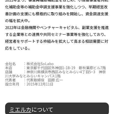
化補助金等の補助金申請支援事業を強化しつつ、早期経営改
善計画の支援にも積極的に取り組みを開始し、資金調達支援
の幅を拡大中。
2022年は金融機関やベンチャーキャピタル、副業支援を推進
する企業等との連携や共同セミナー事業等を強化しており、
経営者をサポートする枠組みを拡大して高まる相談需要に対
応をしている。
会社名 ：株式会社SoLabo
本店 ：東京都千代田区外神田1-18-19 新秋葉原ビル7階
店舗 ：神奈川県横浜市西区みなとみらい4丁目5−3 神奈
川大学みなとみらいキャンパス1階
代表者 ：代表取締役 田原 広一
設立年月 ：2015年12月11日
ミエルカ
について