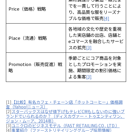
でを一貫して行うことによ
Price（価格）戦略
り、高品質な服をリーズナ
ブルな価格で販売
[4]
各地域の文化や歴史を重視
した実店舗の出店、店舗と
Place（流通）戦略
eコマースを融合したサービ
スの拡充
[3]
季節ごとにコア商品を対象
Promotion（販売促進）戦
としたプロモーションを実
略
施、期間限定の割引価格に
よる集客
[3]
[1]
【比較】有名カフェ・チェーン店「ホットコーヒー」価格調
査（Yahoo!ニュース）
[2]
スターバックスはなぜ値下げもテレビCMもしないのに強いブ
ランドでいられるのか？（ディスカヴァー・トゥエンティワン、
ジョン・ムーア、2014年）
[3]
ユニクロのビジネスモデル（FAST RETAILING CO., LTD.）
[4]
事業紹介（ファーストリテイリンググループ採用情報）